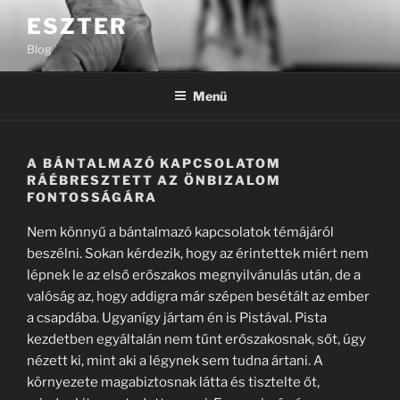
Tartalomhoz
ESZTER
Blog
Menü
A BÁNTALMAZÓ KAPCSOLATOM
RÁÉBRESZTETT AZ ÖNBIZALOM
FONTOSSÁGÁRA
Nem könnyű a bántalmazó kapcsolatok témájáról
beszélni. Sokan kérdezik, hogy az érintettek miért nem
lépnek le az első erőszakos megnyilvánulás után, de a
valóság az, hogy addigra már szépen besétált az ember
a csapdába. Ugyanígy jártam én is Pistával. Pista
kezdetben egyáltalán nem tűnt erőszakosnak, sőt, úgy
nézett ki, mint aki a légynek sem tudna ártani. A
környezete magabiztosnak látta és tisztelte őt,