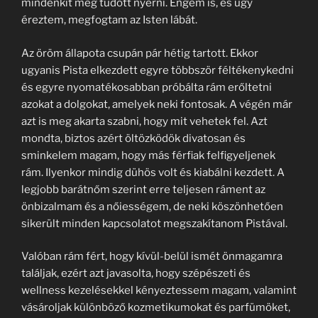
mindenkit meg tudott nyerni. Engem is, és úgy
éreztem, megfogtam az Isten lábát.
Az öröm állapota csupán pár hétig tartott. Ekkor
ugyanis Pista elkezdett egyre többször féltékenykedni
és egyre nyomatékosabban próbálta rám erőltetni
azokat a dolgokat, amelyek neki fontosak. A végén már
azt is meg akarta szabni, hogy mit vehetek fel. Azt
mondta, biztos azért öltözködök divatosan és
sminkelem magam, hogy más férfiak felfigyeljenek
rám. Ilyenkor mindig dühös volt és kiabálni kezdett. A
legjobb barátnőm szerint erre teljesen ráment az
önbizalmam és a nőiességem, de neki köszönhetően
sikerült minden kapcsolatot megszakítanom Pistával.
Valóban rám fért, hogy kívül-belül ismét önmagamra
találjak, ezért azt javasolta, hogy szépészeti és
wellness kezelésekkel kényeztessem magam, valamint
vásároljak különböző kozmetikumokat és parfümöket,