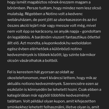
hogy ismét magabiztos nőnek érezzem magam a
bőrömben. Persze tudtam, hogy mindez nem lesz olcsó
mulatság. Régebben a Notino volt a kedvenc
webáruházam, de pont jött az uborkaszezon és az évi
összes akció lejárt már vagy messze volt még, mivel
nem volt épp se karácsony, se anyák napja – gondoltam
én legalábbis. A barátnőm viszont fantasztikus ötlettel
állt elő. Azt mondta, a kuponkodok.hu weboldalon
egész évben elérhetőek a különböző notino
kedvezmények is többek között, így szinte bármikor
olcsón vásárolhatok a boltból.
Fel is kerestem hát gyorsan az oldalt az
okostelefonomon, mert kíváncsi lettem, hogy mik az
aktuális notiono kedvezmények. Szerencsére ezen az
eszközön is könnyedén be lehetett hozni. Csak ebben a
kategóriában már egyből többféle kedvezményt
találtam. Volt például olyan kupon, amit kifejezetten
sminkekhez lehetett felhasználni, illetve olyan is, amit