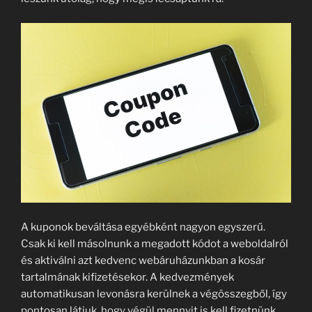
A kuponok beváltása egyébként nagyon egyszerű.
Csak ki kell másolnunk a megadott kódot a weboldalról
és aktiválni azt kedvenc webáruházunkban a kosár
tartalmának kifizetésekor. A kedvezmények
automatikusan levonásra kerülnek a végösszegből, így
pontosan látjuk, hogy végül mennyit is kell fizetnünk.