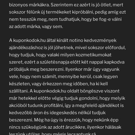
bizonyos márkákra. Szerintem ez azért is jó ötlet, mert
sokszor félünk új termékeket kipróbálni, pedig amíg ezt
nem tesszük meg, nem tudhatjuk, hogy be fog-e válni
az adott márka, vagy sem.
A kuponkodok.hu által kínált notino kedvezmények
ajándékozáshoz is jól jöhetnek, mivel sokszor előfordul,
hogy tudjuk, hogy valaki milyen kozmetikumokat
szeret, ezért a születésnapja előtt két nappal kapkodva
próbáljuk meg beszerezni. Ilyenkor már úgy vagyunk
vele, hogy nem számít, mennyibe kerül, csak legyen
készleten, vagy érkezzen meg időben, ha ki kell
szállítani. A kuponkodok.hu oldalt böngészve viszont
már hetekkel előtte végig tudjuk gondolni, hogy melyik
akcióból tudunk profitálni, így a megfelelő ajándékot is
kedvezőbb áron és idegeskedés nélkül tudjuk
beszerezni. Még ha úgy is érezzük, hogy nekünk épp
nincs szükségünk az adott árucikkre, ilyenkor hálásak
leszünk utólag, hogy mégis lecsaptunk rá.