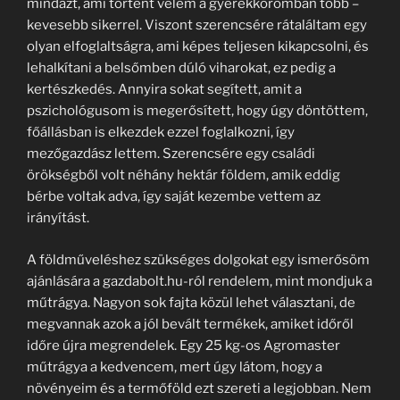
mindazt, ami történt velem a gyerekkoromban több –
kevesebb sikerrel. Viszont szerencsére rátaláltam egy
olyan elfoglaltságra, ami képes teljesen kikapcsolni, és
lehalkítani a belsőmben dúló viharokat, ez pedig a
kertészkedés. Annyira sokat segített, amit a
pszichológusom is megerősített, hogy úgy döntöttem,
főállásban is elkezdek ezzel foglalkozni, így
mezőgazdász lettem. Szerencsére egy családi
örökségből volt néhány hektár földem, amik eddig
bérbe voltak adva, így saját kezembe vettem az
irányítást.
A földműveléshez szükséges dolgokat egy ismerősöm
ajánlására a gazdabolt.hu-ról rendelem, mint mondjuk a
műtrágya. Nagyon sok fajta közül lehet választani, de
megvannak azok a jól bevált termékek, amiket időről
időre újra megrendelek. Egy 25 kg-os Agromaster
műtrágya a kedvencem, mert úgy látom, hogy a
növényeim és a termőföld ezt szereti a legjobban. Nem