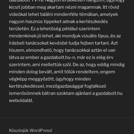
kicsit jobban meg akartam nézni magamnak. Itt rövid
videókat lehet találni mindenféle témában, amelyek
nagyon hasznos tippeket adnak a kertészkedés
területén. Ez a lehetőség például szerintem
mindenkinek jó lehet, aki mondjuk vizuális típus, és az
írásbeli tanácsokat kevésbé tudja fejben tartani. Azt
hiszem, elmondható, hogy tanácsokkal aztán el van
látva az ember a gazdabolt.hu-n, már ez is elég érv
szerintem, ami mellettük szól. De az, hogy eddig mindig
minden dolog bevált, amit tőlük rendeltem, engem
végképp meggyőzött, úgyhogy minden
kertészkedéssel, mezőgazdasággal foglalkozó
ismerősömnek bátran szoktam ajánlani a gazdabolt.hu
weboldalát.
Köszönjük WordPress!