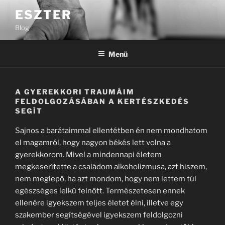
Tartalomhoz
ESZTER
Blog
Menü
A GYEREKKORI TRAUMÁIM
FELDOLGOZÁSÁBAN A KERTÉSZKEDÉS
SEGÍT
Sajnos a barátaimmal ellentétben én nem mondhatom
el magamról, hogy nagyon békés lett volna a
gyerekkorom. Mivel a mindennapi életem
megkeserítette a családom alkoholizmusa, azt hiszem,
nem meglepő, ha azt mondom, hogy nem lettem túl
egészséges lelkű felnőtt. Természetesen ennek
ellenére igyekszem teljes életet élni, illetve egy
szakember segítségével igyekszem feldolgozni