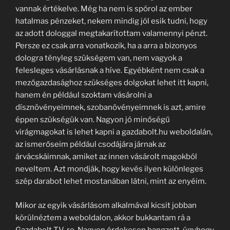
vannak értékelve. Még ha nem is spórol az ember
hatalmas pénzeket, nekem mindig jól esik tudni, hogy
az adott dologgal megtakarítottam valamennyi pénzt.
Persze ez csak arra vonatkozik, ha a arra a bizonyos
dologra tényleg szükségem van, nem vagyok a
felesleges vásárlásnak a híve. Egyébként nem csak a
mezőgazdasághoz szükséges dolgokat lehet itt kapni,
hanem én például szoktam vásárolni a
dísznövényeimnek, szobanövényeimnek is azt, amire
éppen szükségük van. Nagyon jó minőségű
virágmagokat is lehet kapni a gazdabolt.hu weboldalán,
az ismerőseim például csodájára járnak az
árvácskáimnak, amiket az innen vásárolt magokból
neveltem. Azt mondják, hogy kevés ilyen különleges
szép darabot lehet mostanában látni, mint az enyéim.
Mikor az egyik vásárlásom alkalmával kicsit jobban
körülnéztem a weboldalon, akkor bukkantam rá a
Gazdabolt TV-re. Nagyon érdekesen hangzott, úgyhogy