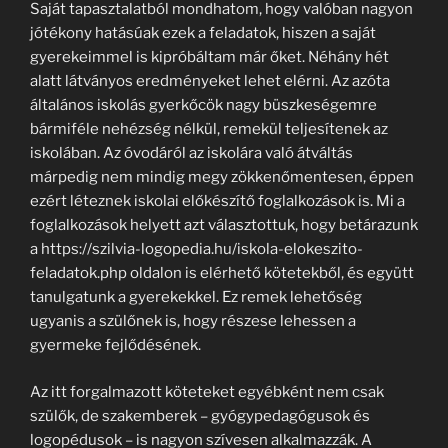
Saját tapasztalatból mondhatom, hogy valóban nagyon
jótékony hatásúak ezek a feladatok, hiszen a saját
gyerekeimmel is kipróbáltam már őket. Néhány hét
alatt látványos eredményeket lehet elérni. Az azóta
általános iskolás gyerkőcök nagy büszkeségemre
bármiféle nehézség nélkül, remekül teljesítenek az
iskolában. Az óvodáról az iskolára való átváltás
márpedig nem mindig megy zökkenőmentesen, éppen
ezért léteznek iskolai előkészítő foglalkozások is. Mi a
foglalkozások helyett azt választottuk, hogy betárazunk
a https://szilvia-logopedia.hu/iskola-elokeszito-
feladatok.php oldalon is elérhető kötetekből, és együtt
tanulgatunk a gyerekekkel. Ez remek lehetőség
ugyanis a szülőnek is, hogy részese lehessen a
gyermeke fejlődésének.
Az itt forgalmazott köteteket egyébként nem csak
szülők, de szakemberek – gyógypedagógusok és
logopédusok – is nagyon szívesen alkalmazzák. A