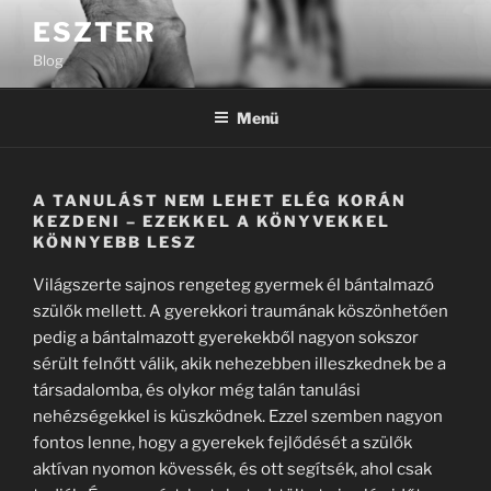
Tartalomhoz
ESZTER
Blog
Menü
A TANULÁST NEM LEHET ELÉG KORÁN
KEZDENI – EZEKKEL A KÖNYVEKKEL
KÖNNYEBB LESZ
Világszerte sajnos rengeteg gyermek él bántalmazó
szülők mellett. A gyerekkori traumának köszönhetően
pedig a bántalmazott gyerekekből nagyon sokszor
sérült felnőtt válik, akik nehezebben illeszkednek be a
társadalomba, és olykor még talán tanulási
nehézségekkel is küszködnek. Ezzel szemben nagyon
fontos lenne, hogy a gyerekek fejlődését a szülők
aktívan nyomon kövessék, és ott segítsék, ahol csak