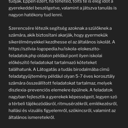
tudják. Éppen ezért, ha teheted, tölts te is elég időt a
gyerekeddel beszélgetve, valamint a játszva tanulás is
nagyon hatékony tud lenni.
Szerencsére létezik segítség azoknak a szülőknek a
számára, akik biztosítani akarják, hogy gyermekük
sikerélményekkel kezdhesse el az általános iskolát. A
https://szilvia-logopedia.hu/iskola-elokeszito-
feladatok.php oldalon például pont ilyen iskolai
előkészítő feladatokat tartalmazó köteteket
találhatunk. A Látogatás a tudás birodalmába című
feladatgyűjtemény például olyan 5-7 éves korosztály
számára összeállított feladatokat tartalmaz, melyek
diszlexia-prevenciós elemekre épülnek. A feladatok
nagyban fejlesztik a gyerekek képességeit, legyen szó
a térbeli tájékozódásról, ritmusérzékről, emlékezésről,
hallási és vizuális figyelemről, szókincsről, valamint az
általános ismeretekről.