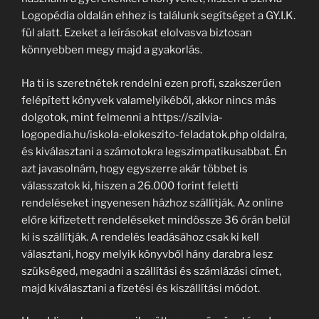
Logopédia oldalán ehhez is találunk segítséget a GY.I.K.
fül alatt. Ezeket a leírásokat elolvasva biztosan
könnyebben megy majd a gyakorlás.
Ha ti is szeretnétek rendelni ezen profi, szakszerűen
felépített könyvek valamelyikéből, akkor nincs más
dolgotok, mint felmenni a https://szilvia-
logopedia.hu/iskola-elokeszito-feladatok.php oldalra,
és kiválasztani a számotokra legszimpatikusabbat. Én
azt javasolnám, hogy egyszerre akár többet is
válasszatok ki, hiszen a 26.000 forint feletti
rendeléseket ingyenesen házhoz szállítják. Az online
előre kifizetett rendeléseket mindössze 36 órán belül
ki is szállítják. A rendelés leadásához csak ki kell
választani, hogy melyik könyvből hány darabra lesz
szükséged, megadni a szállítási és számlázási címet,
majd kiválasztani a fizetési és kiszállítási módot.