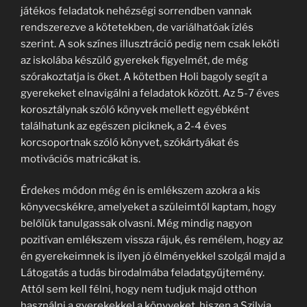
játékos feladatok nehézségi sorrendben vannak
rendszerezve a kötetekben, de variálhatóak ízlés
szerint. A sok színes illusztráció pedig nem csak leköti
az iskolába készülő gyerekek figyelmét, de még
szórakoztatja is őket. A kötetben Holi bagoly segít a
gyerekeket elnavigálni a feladatok között. Az 5-7 éves
korosztálynak szóló könyvek mellett egyébként
találhatunk az egészen piciknek, a 2-4 éves
korcsoportnak szóló könyvet, szókártyákat és
motivációs matricákat is.
Érdekes módon még én is emlékszem azokra a kis
könyvecskékre, amelyeket a szüleimtől kaptam, hogy
belőlük tanulgassak olvasni. Még mindig nagyon
pozitívan emlékszem vissza rájuk, és remélem, hogy az
én gyerekeimnek is ilyen jó élményekkel szolgál majd a
Látogatás a tudás birodalmába feladatgyűjtemény.
Attól sem kell félni, hogy nem tudjuk majd otthon
használni a gyerekekkel a könyveket, hiszen a Szilvia