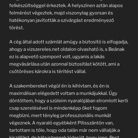
felkészültséggel érkeztek. A helyszínen aztán alapos
felmérést végeztek, majd viszonylag gyorsan és
hatékonyan javították a szivárgást eredményező
törést.
A cég által adott számlát amúgy a biztosító is elfogadja,
ahogy a vizszereles.net oldalon olvasható is, s Beának
ez is alapvető szempont volt, ugyanis a lakás
megvásárlása után azonnal biztosítást kötött, ami a
csőtöréses károkra is térítést vállal.
A szakembereket végül én is kihívtam, és én is
maximálisan elégedett voltam a munkájukkal. Úgy
döntöttem, hogy a szüleim nyaralójában elromlott kerti
csap szerelésével is mindenképp őket fogom
megbízni, mert tényleg professzionális munkát
végeznek. A nyaraló egyébként Pilisszántón van,
tartottam is tőle, hogy oda talán már nem vállalják a
kiszállást, de hála istennek kiderült, hogy igen. Pest