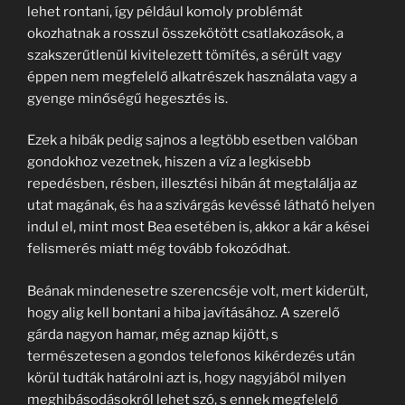
lehet rontani, így például komoly problémát
okozhatnak a rosszul összekötött csatlakozások, a
szakszerűtlenül kivitelezett tömítés, a sérült vagy
éppen nem megfelelő alkatrészek használata vagy a
gyenge minőségű hegesztés is.
Ezek a hibák pedig sajnos a legtöbb esetben valóban
gondokhoz vezetnek, hiszen a víz a legkisebb
repedésben, résben, illesztési hibán át megtalálja az
utat magának, és ha a szivárgás kevéssé látható helyen
indul el, mint most Bea esetében is, akkor a kár a kései
felismerés miatt még tovább fokozódhat.
Beának mindenesetre szerencséje volt, mert kiderült,
hogy alig kell bontani a hiba javításához. A szerelő
gárda nagyon hamar, még aznap kijött, s
természetesen a gondos telefonos kikérdezés után
körül tudták határolni azt is, hogy nagyjából milyen
meghibásodásokról lehet szó, s ennek megfelelő