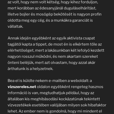
az volt, hogy nem volt kétség, hogy kihez forduljon,
mert korábban az édesanyjánál duguláselhárítást,
illetve bojler és mosógép bekötését is nagyon profin
oldotta meg egy cég, és a munkákra garanciát is
vállaltak.
Annak idején egyébként az egyik aktivista csapat
tagjától kapta a tippet, de most én is elkértem tőle az
elérhetőséget, mert a lakásunkban két lefolyó kezdett
nagyon rosszul működni, és nem akartam szereket
önteni beléjük, mert azt olvastam, hogy azzal akár
árthatunk is a helyzetnek.
Bea el is küldte nekem e-mailben a weboldalt: a
vizszereles.net
oldalon egyébként rengeteg hasznos
információ is van, megtudhatjuk például, hogy az
általában kis meghibásodási kockázatúnak tekintett
vízvezetékek esetében valójában milyen sok hibafaktor
lehet. Az ember nem is gondolná, hogy mi mindent el