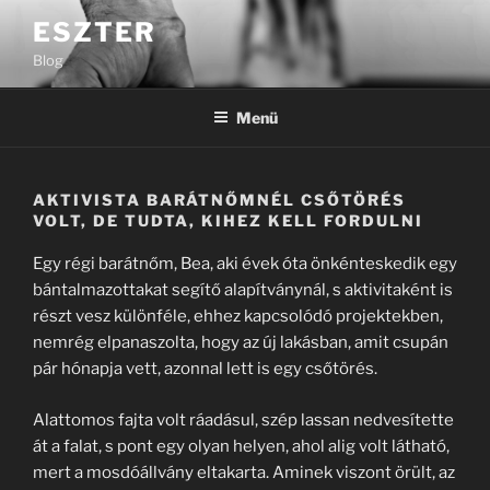
Tartalomhoz
ESZTER
Blog
Menü
AKTIVISTA BARÁTNŐMNÉL CSŐTÖRÉS
VOLT, DE TUDTA, KIHEZ KELL FORDULNI
Egy régi barátnőm, Bea, aki évek óta önkénteskedik egy
bántalmazottakat segítő alapítványnál, s aktivitaként is
részt vesz különféle, ehhez kapcsolódó projektekben,
nemrég elpanaszolta, hogy az új lakásban, amit csupán
pár hónapja vett, azonnal lett is egy csőtörés.
Alattomos fajta volt ráadásul, szép lassan nedvesítette
át a falat, s pont egy olyan helyen, ahol alig volt látható,
mert a mosdóállvány eltakarta. Aminek viszont örült, az