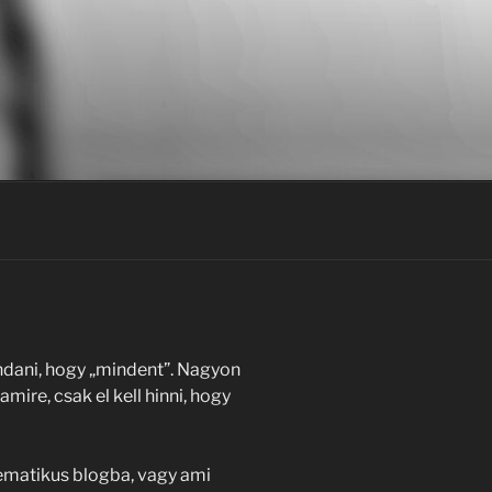
ndani, hogy „mindent”. Nagyon
mire, csak el kell hinni, hogy
ematikus blogba, vagy ami