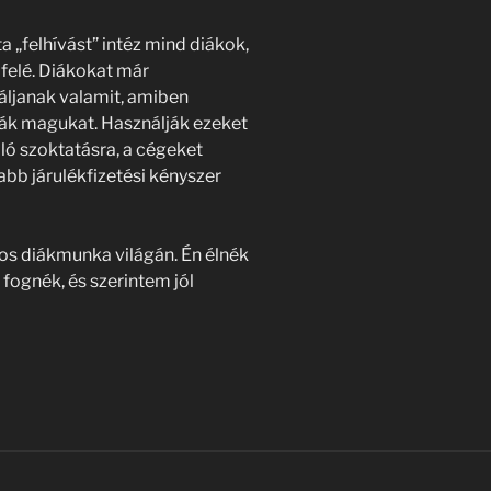
a „felhívást” intéz mind diákok,
felé. Diákokat már
láljanak valamit, amiben
ják magukat. Használják ezeket
ló szoktatásra, a cégeket
abb járulékfizetési kényszer
yos diákmunka világán. Én élnék
 fognék, és szerintem jól