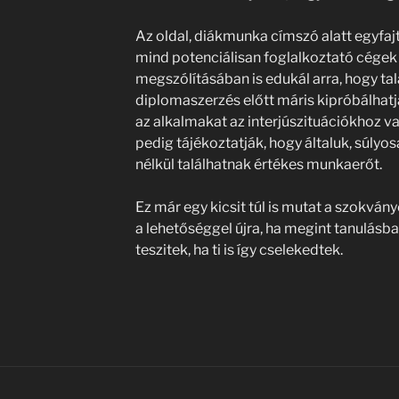
Az oldal, diákmunka címszó alatt egyfajt
mind potenciálisan foglalkoztató cégek 
megszólításában is edukál arra, hogy ta
diplomaszerzés előtt máris kipróbálhat
az alkalmakat az interjúszituációkhoz va
pedig tájékoztatják, hogy általuk, súlyos
nélkül találhatnak értékes munkaerőt.
Ez már egy kicsit túl is mutat a szokván
a lehetőséggel újra, ha megint tanulásba
teszitek, ha ti is így cselekedtek.