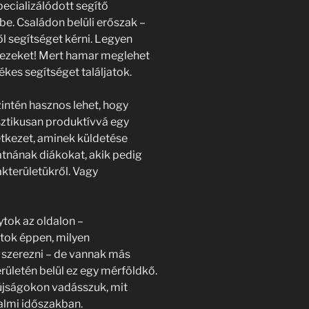
ecializálódott segítő
e. Családon belüli erőszak –
től segítséget kérni. Legyen
 ezeket! Mert hamar meglehet
ékes segítséget találjatok.
intén hasznos lehet, hogy
ztikusan produktívvá egy
etkezet, aminek küldetése
atnának diákokat, akik pedig
kterületükről. Vagy
ytok az oldalon –
ltok éppen, milyen
 szerezni – de vannak más
rületén belül ez egy mérföldkő.
liújságokon vadásszuk, mit
almi időszakban.