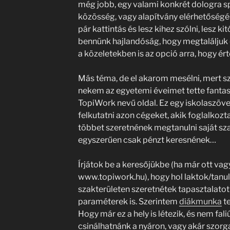
még jobb, egy valami konkrét dologra sp
közösség, vagy alapítvány elérhetőségéb
pár kattintás és lesz kihez szólni, lesz ki
bennünk hajlandóság, hogy megtaláljuk
a közeletekben is az opció arra, hogy ért
Más téma, de el akarom mesélni, mert sz
nekem az egyetemi éveimet tette fantas
TopiWork nevű oldal. Ez egy iskolaszöv
felkutatni azon cégeket, akik foglalkozt
többet szeretnének megtanulni saját sza
egyszerűen csak pénzt keresnének…
Írjátok be a keresőjükbe (ha már ott vag
www.topiwork.hu), hogy hol laktok/tanu
szakterületen szeretnétek tapasztalatot
paraméterek is. Szerintem
diákmunka
te
Hogy már ez a hely is létezik, és nem fa
csinálhatnánk a nyáron, vagy akár szorg