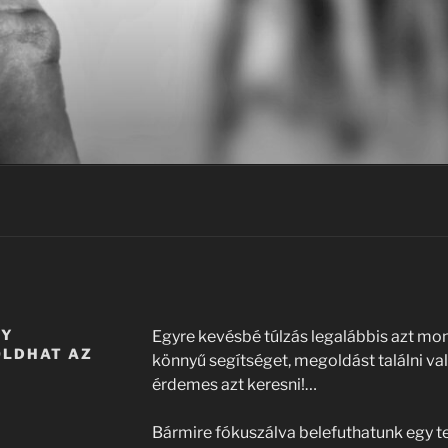
GY
Egyre kevésbé túlzás legalábbis azt mo
OLDHAT AZ
könnyű segítséget, megoldást találni vala
érdemes azt keresni!…
Bármire fókuszálva belefuthatunk egy t