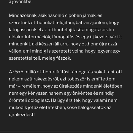
a jövőnkbe.
Mindazoknak, akik hasonló cipőben járnak, és
szeretnék otthonukat felújítani, bátran ajánlom, hogy
látogassanak el az otthonfelujitasitamogatasok.hu
oldalra. Információk, támogatás és egy új kezdet vár itt
mindenkit, aki készen áll arra, hogy otthona újra azzá
váljon, ami mindig is szeretett volna, hogy legyen: egy
szeretettel teli, meleg fészek.
Az 5+5 millió otthonfelújítási támogatás sokat tanított
nekem az újrakezdésről, ezt többször is említettem
már – remélem, hogy az újrakezdés mindenki életében
nem egy kényszer, hanem egy önkéntes és mindig
örömteli dolog lesz. Ha úgy érzitek, hogy valami nem
működik jól az életetekben, sose halogassátok az
újrakezdést!