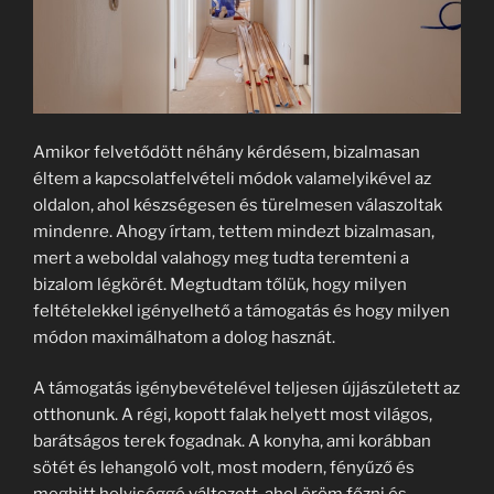
Amikor felvetődött néhány kérdésem, bizalmasan
éltem a kapcsolatfelvételi módok valamelyikével az
oldalon, ahol készségesen és türelmesen válaszoltak
mindenre. Ahogy írtam, tettem mindezt bizalmasan,
mert a weboldal valahogy meg tudta teremteni a
bizalom légkörét. Megtudtam tőlük, hogy milyen
feltételekkel igényelhető a támogatás és hogy milyen
módon maximálhatom a dolog hasznát.
A támogatás igénybevételével teljesen újjászületett az
otthonunk. A régi, kopott falak helyett most világos,
barátságos terek fogadnak. A konyha, ami korábban
sötét és lehangoló volt, most modern, fényűző és