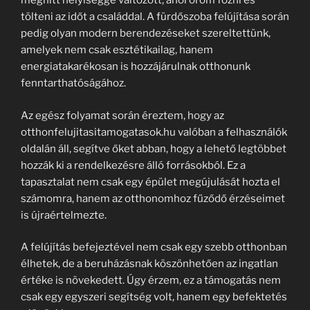
meghitt helyiséggé változott, ahol öröm főzni és
tölteni az időt a családdal. A fürdőszoba felújítása során
pedig olyan modern berendezéseket szereltettünk,
amelyek nem csak esztétikailag, hanem
energiatakarékosan is hozzájárulnak otthonunk
fenntarthatóságához.
Az egész folyamat során éreztem, hogy az
otthonfelujitasitamogatasok.hu valóban a felhasználók
oldalán áll, segítve őket abban, hogy a lehető legtöbbet
hozzák ki a rendelkezésre álló forrásokból. Ez a
tapasztalat nem csak egy épület megújulását hozta el
számomra, hanem az otthonomhoz fűződő érzéseimet
is újraértelmezte.
A felújítás befejeztével nem csak egy szebb otthonban
élhetek, de a beruházásnak köszönhetően az ingatlan
értéke is növekedett. Úgy érzem, ez a támogatás nem
csak egy egyszeri segítség volt, hanem egy befektetés