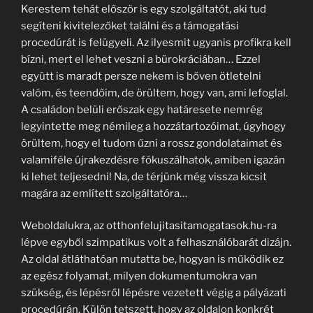
Kerestem tehát először is egy szolgáltatót, aki tud
segíteni kivitelezőket találni és a támogatási
procedúrát is felügyeli. Az ilyesmit ugyanis profikra kell
bízni, mert el lehet veszni a bürokráciában… Ezzel
együtt is maradt persze nekem is bőven ötletelni
valóm, és teendőim, de örültem, hogy van, ami lefoglal.
A családon belüli erőszak egy határesete nemrég
legyintette meg némileg a hozzátartozóimat, úgyhogy
örültem, hogy el tudom űzni a rossz gondolataimat és
valamiféle újrakezdésre fókuszálhatok, amiben igazán
ki lehet teljesedni! Na, de térjünk még vissza kicsit
magára az említett szolgáltatóra…
Weboldalukra, az otthonfelujitasitamogatasok.hu-ra
lépve egyből szimpatikus volt a felhasználóbarát dizájn.
Az oldal átláthatóan mutatta be, hogyan is működik ez
az egész folyamat, milyen dokumentumokra van
szükség, és lépésről lépésre vezetett végig a pályázati
procedúrán. Külön tetszett, hogy az oldalon konkrét