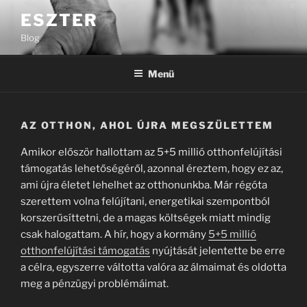
Tartalomhoz
ESZTER
Blog
Menü
AZ OTTHON, AHOL ÚJRA MEGSZÜLETTEM
Amikor először hallottam az 5+5 millió otthonfelújítási
támogatás lehetőségéről, azonnal éreztem, hogy ez az,
ami újra életet lehelhet az otthonunkba. Már régóta
szerettem volna felújítani, energetikai szempontból
korszerűsíttetni, de a magas költségek miatt mindig
csak halogattam. A hír, hogy a kormány
5+5 millió
otthonfelújítási támogatás
nyújtását jelentette be erre
a célra, egyszerre váltotta valóra az álmaimat és oldotta
meg a pénzügyi problémáimat.