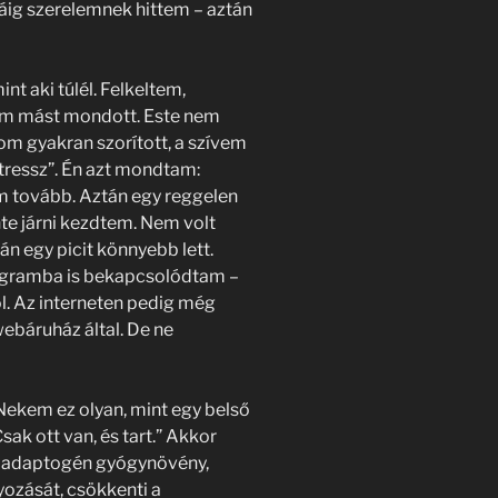
áig szerelemnek hittem – aztán
nt aki túlél. Felkeltem,
tem mást mondott. Este nem
m gyakran szorított, a szívem
stressz”. Én azt mondtam:
m tovább. Aztán egy reggelen
nte járni kezdtem. Nem volt
n egy picit könnyebb lett.
ogramba is bekapcsolódtam –
l. Az interneten pedig még
webáruház által. De ne
Nekem ez olyan, mint egy belső
sak ott van, és tart.” Akkor
y adaptogén gyógynövény,
yozását, csökkenti a