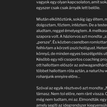
vagyok egy olyan kapcsolaton, amit sok
egyszer csak csak árnyék lett belőle.
Miután elköltöztünk, sokáig úgy éltem, mi
dolgoztam, főztem, intéztem. De a tes
aludtam, reggel émelyegtem. A mellkaso
szapora volt. A háziorvos azt mondta: „
„persze”. És közben csendben romlotta
felhívtam a körzeti pszichológust. Hete
könnyű, de minden egyes beszélgetés utá
Később egy női csoportos coaching pr
ott hallottam először az ashwagandháró
többet hallottam róla aztán, a naturl.hu 
rohanjunk ennyire előre…
Szóval az egyik résztvevő azt mondta: „
támasz. Nem tol előre, nem ránt vissza. C
még nem tudtam, mi az. Elmondták: eg
amely segíti az idegrendszer kiegyensúl