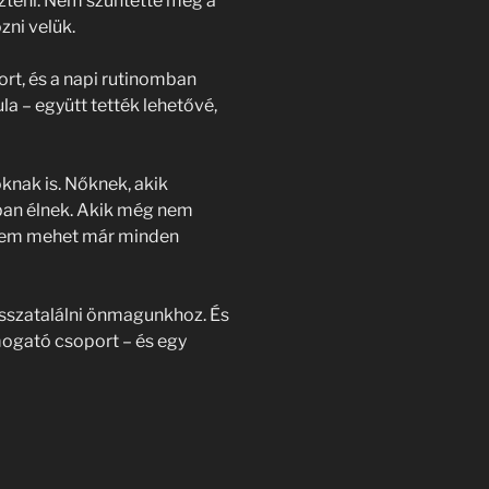
szteni. Nem szüntette meg a
zni velük.
rt, és a napi rutinomban
a – együtt tették lehetővé,
nak is. Nőknek, akik
ban élnek. Akik még nem
 nem mehet már minden
isszatalálni önmagunkhoz. És
mogató csoport – és egy