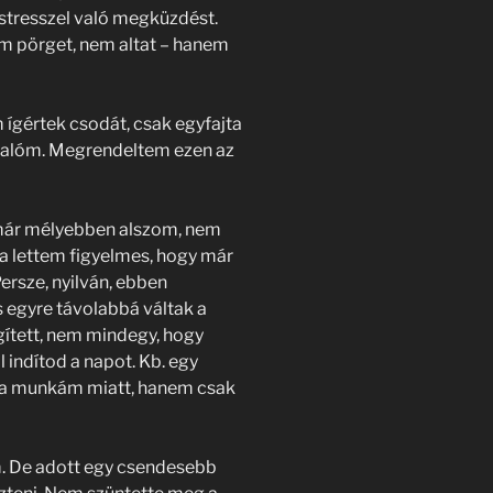
a stresszel való megküzdést.
m pörget, nem altat – hanem
ígértek csodát, csak egyfajta
valóm. Megrendeltem ezen az
 már mélyebben alszom, nem
a lettem figyelmes, hogy már
ersze, nyilván, ebben
és egyre távolabbá váltak a
gített, nem mindegy, hogy
indítod a napot. Kb. egy
m a munkám miatt, hanem csak
. De adott egy csendesebb