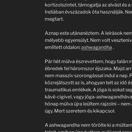
kortizolszintet, támogatja az alvást és 
Indiában évszázadok óta használják. Ne
megtart.
Aznap este utánanéztem. A leírások nem 
mélyebb egyensúlyt. Nem volt veszteni
említett oldalon:
ashwagandha
.
Pár hét múlva észrevettem, hogy talán
ébredek fel háromszor éjszaka. Majd arr
nem masszív szorongással indul a nap. P
közrejátszott az is, ahogyan telt az idő 
traumatikus emlékek. A jóga is sokat se
kávé-cigivel, vagy jóga-ashwagandhával 
hónap múlva újra leültem rajzolni – ne
úgy. Mert szeretem és kikapcsol.
A ashwagandha nem törölte ki a múltam