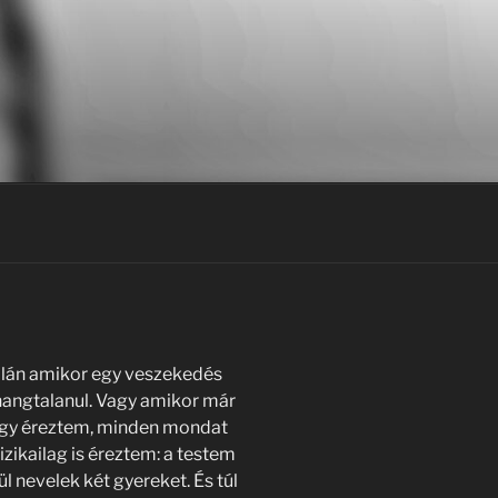
lán amikor egy veszekedés
hangtalanul. Vagy amikor már
 úgy éreztem, minden mondat
izikailag is éreztem: a testem
l nevelek két gyereket. És túl