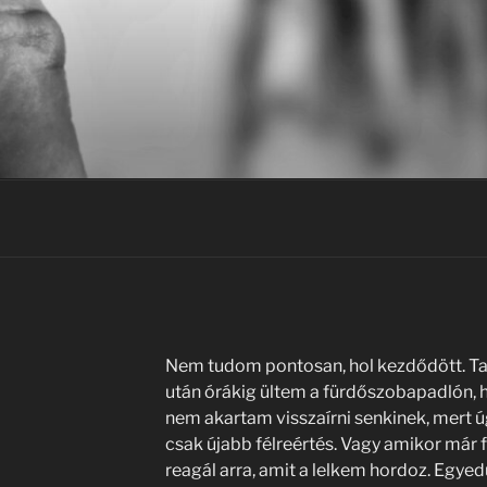
Nem tudom pontosan, hol kezdődött. Ta
után órákig ültem a fürdőszobapadlón, 
nem akartam visszaírni senkinek, mert
csak újabb félreértés. Vagy amikor már f
reagál arra, amit a lelkem hordoz. Egyedü