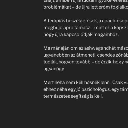
talajt, amiben újra tudtam gyökeret ere
problémákat – de újra lett erőm foglalko
A terápiás beszélgetések, a coach-csopo
megbújó apró támasz – mint ez a kapszul
hogy újra kapcsolódjak magamhoz.
Ma már ajánlom az ashwagandhát mások
ugyanebben az átmeneti, csendes zóná
tudják, hogyan tovább – de érzik, hogy
ugyanúgy.
Mert néha nem kell hősnek lenni. Csak v
ehhez néha egy jó pszichológus, egy tá
természetes segítség is kell.