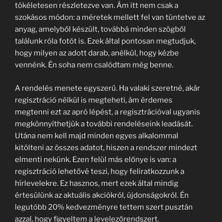
tökéletesen részletezve van. Ám itt nem csak a
szokásos módon: a méretek mellett fel van tüntetve az
anyag, amelyből készült, továbbá minden szögből
találunk róla fotót is. Ezek által pontosan megtudjuk,
hogy milyen az adott darab, anélkül, hogy kézbe
vennénk. Én soha nem csalódtam még benne.
A rendelés menete egyszerű. Ha valaki szeretné, akár
regisztráció nélkül is megteheti, ám érdemes
megtenni ezt az apró lépést, a regisztrációval ugyanis
megkönnyíthetjük a további rendeléseink leadását.
Utána nem kell majd minden egyes alkalommal
kitölteni az összes adatot, hiszen a rendszer mindezt
elmenti nekünk. Ezen felül más előnye is van: a
regisztráció lehetővé teszi, hogy feliratkozzunk a
hírlevelekre. Ez hasznos, mert ezek által mindig
értesülünk az aktuális akciókról, újdonságokról. Én
legutóbb 20% kedvezményre tettem szert pusztán
azzal, hogy figyeltem a levelezőrendszert.