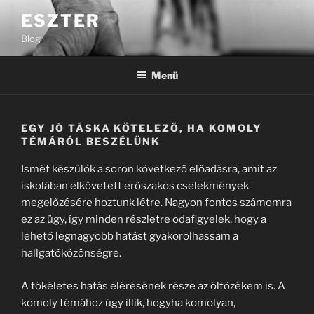
Tartalomhoz
ESZTER
Blog
Menü
EGY JÓ TÁSKA KÖTELEZŐ, HA KOMOLY
TÉMÁRÓL BESZÉLÜNK
Ismét készülök a soron következő előadásra, amit az
iskolában elkövetett erőszakos cselekmények
megelőzésére hoztunk létre. Nagyon fontos számomra
ez az ügy, így minden részletre odafigyelek, hogy a
lehető legnagyobb hatást gyakorolhassam a
hallgatóközönségre.
A tökéletes hatás elérésének része az öltözékem is. A
komoly témához úgy illik, hogyha komolyan,