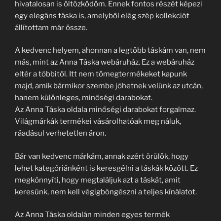
hivatalosan is öltözködöm. Ennek fontos részét képezi
egy elegáns táska is, amelyből elég szép kollekciót
állítottam már össze.
A kedvenc helyem, ahonnan a legtöbb táskám van, nem
más, mint az Anna Táska webáruház. Ez a webáruház
eltér a többitől. Itt nem tömegtermékeket kapunk
majd, amik bármikor szembe jöhetnek velünk az utcán,
hanem különleges, minőségi darabokat.
Az Anna Táska oldala minőségi darabokat forgalmaz.
Világmárkák termékei vásárolhatóak meg náluk,
ráadásul verhetetlen áron.
Bár van kedvenc márkám, annak azért örülök, hogy
lehet kategóriánként is keresgélni a táskák között. Ez
megkönnyíti, hogy megtaláljuk azt a táskát, amit
keresünk, nem kell végigböngészni a teljes kínálatot.
Az Anna Táska oldalán minden egyes termék