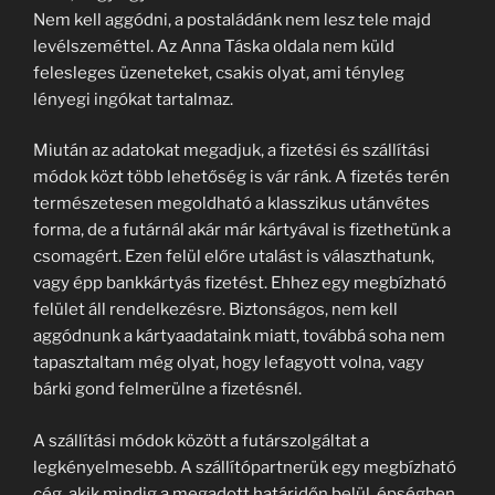
Nem kell aggódni, a postaládánk nem lesz tele majd
levélszeméttel. Az Anna Táska oldala nem küld
felesleges üzeneteket, csakis olyat, ami tényleg
lényegi ingókat tartalmaz.
Miután az adatokat megadjuk, a fizetési és szállítási
módok közt több lehetőség is vár ránk. A fizetés terén
természetesen megoldható a klasszikus utánvétes
forma, de a futárnál akár már kártyával is fizethetünk a
csomagért. Ezen felül előre utalást is választhatunk,
vagy épp bankkártyás fizetést. Ehhez egy megbízható
felület áll rendelkezésre. Biztonságos, nem kell
aggódnunk a kártyaadataink miatt, továbbá soha nem
tapasztaltam még olyat, hogy lefagyott volna, vagy
bárki gond felmerülne a fizetésnél.
A szállítási módok között a futárszolgáltat a
legkényelmesebb. A szállítópartnerük egy megbízható
cég, akik mindig a megadott határidőn belül, épségben