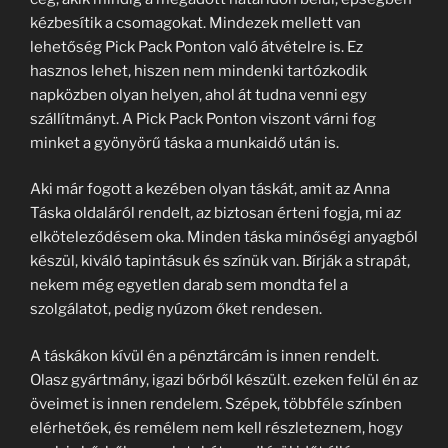
kézbesítik a csomagokat. Mindezek mellett van
lehetőség Pick Pack Ponton való átvételre is. Ez
hasznos lehet, hiszen nem mindenki tartózkodik
napközben olyan helyen, ahol át tudna venni egy
szállítmányt. A Pick Pack Ponton viszont várni fog
minket a gyönyörű táska a munkaidő után is.
Aki már fogott a kezében olyan táskát, amit az Anna
Táska oldaláról rendelt, az biztosan érteni fogja, mi az
elköteleződésem oka. Minden táska minőségi anyagból
készül, kiváló tapintásuk és színük van. Bírják a strapát,
nekem még egyetlen darab sem mondta fel a
szolgálatot, pedig nyúzom őket rendesen.
A táskákon kívül én a pénztárcám is innen rendelt.
Olasz gyártmány, igazi bőrből készült. ezeken felül én az
öveimet is innen rendelem. Szépek, többféle színben
elérhetőek, és remélem nem kell részleteznem, hogy