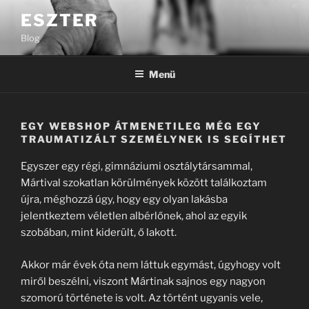
Tartalomhoz
ESZTER
Blog
Menü
EGY WEBSHOP ÁTMENETILEG MÉG EGY
TRAUMATIZÁLT SZEMÉLYNEK IS SEGÍTHET
Egyszer egy régi, gimnáziumi osztálytársammal,
Mártival szokatlan körülmények között találkoztam
újra, méghozzá úgy, hogy egy olyan lakásba
jelentkeztem véletlen albérlőnek, ahol az egyik
szobában, mint kiderült, ő lakott.
Akkor már évek óta nem láttuk egymást, úgyhogy volt
miről beszélni, viszont Mártinak sajnos egy nagyon
szomorú története is volt. Az történt ugyanis vele,