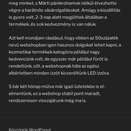
meg minket, s Márti pánikrohamok nélkül élvezhette
végre a barátnős vásárolgatásokat. Amúgy a kiszállítás
is gyors volt, 2-3 nap alatt megjöttek általában a
termékek, és sok kedvezmény is van náluk.
Azt kell mondjam ráadásul, hogy ebben az 50százalék
nevű webshopban igen hasznos dolgokat lehet kapni, a
kozmetikai termékek kategória például nagy
kedvencünk volt, de egyszer már például fúrót is
rendeltünk, sőt, a webshopnak hála az egész
albérletben minden izzót kicseréltünk LED izzóra.
S bár két hónap múlva már igazi üzletekbe is el-
elmentünk, ez a webshop stabil pont maradt,
rendszeresen visszajárunk még ma is.
Köszönjük WordPress!