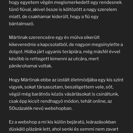
hogy egyetem végén megismerkedett egy rendesnek
tűnő fiúval, akivel össze is költözött a nagy szerelem
miatt, de csakhamar kiderült, hogy a fiú egy
bántalmazó.
Mártinak szerencsére egy év múlva sikerült
kikeverednie a kapcsolatból, de nagyon megsínylette a
dolgot. Hiába járt ugyanis terápiára, még másfél évvel
később is rettegett kimenni az utcára, mert
pánikrohamai voltak.
Hogy Mártinak ebbe az izolált életmódjába egy kis színt
vigyek, sokat társasoztam, beszélgettem vele, sőt,
végül még barátnős közös vásárlásokat is csináltunk,
csak épp kicsit rendhagyó módon, tehát online, az
50százalék nevű webshopban.
Ez a webshop a mi kis külön bejáratú, leárazásokban
dúskáló plázánk lett, ahol senki és semmi nem zavart