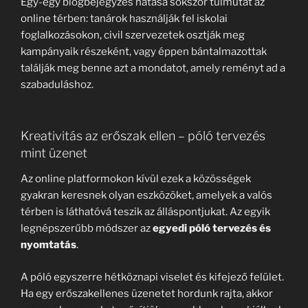
Egy-egy blogbejegyzés hatása sokszor túlmutat az
online térben: tanárok használják fel iskolai
foglalkozásokon, civil szervezetek osztják meg
kampányaik részeként, vagy éppen bántalmazottak
találják meg benne azt a mondatot, amely reményt ad a
szabaduláshoz.
Kreativitás az erőszak ellen – póló tervezés
mint üzenet
Az online platformokon kívül ezek a közösségek
gyakran keresnek olyan eszközöket, amelyek a valós
térben is láthatóvá teszik az álláspontjukat. Az egyik
legnépszerűbb módszer az
egyedi póló tervezés és
nyomtatás
.
A póló egyszerre hétköznapi viselet és kifejező felület.
Ha egy erőszakellenes üzenetet hordunk rajta, akkor