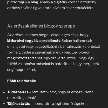
platformjuk a
blog
, amely a digitális korban hatékony
eszközzé vált a figyelemfelhívásra és az edukációra.
Az erőszakellenes blogok szerepe
Az erőszakellenes blogok elsődleges célja, hogy
láthatóvá tegyék a problémát
. Sokan hajlamosak
elhallgatni vagy bagatellizálni a bántalmazás különböző
formáit, pedig a szavaknak erejük van. Egy blogon
megosztott történet, egy szakértői interjú vagy egy
túlélő vallomása másokat is bátoríthat, hogy merjenek
segítséget kérni.
Főbb feladataik:
Tudatosítás
– rámutatni arra, hogy az erőszak soha
nem elfogadható.
Tájékoztatás
– bemutatni a jogi lehetőségeket,