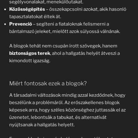
segélyvonalakat, menekülőutakat.
Közösségépítés
– összekapcsolni azokat, akik hasonló
tapasztalatokat éltek át.
Prevenció
– segíteni a fiataloknak felismerni a
bántalmazó jeleket, mielőtt azok súlyossá válnának.
A blogok tehát nem csupán írott szövegek, hanem
biztonságos terek
, ahol a hallgatás helyét átveszi a
kimondott igazság.
Miért fontosak ezek a blogok?
A társadalmi változások mindig azzal kezdődnek, hogy
beszélünk a problémáról. Az erőszakellenes blogok
képesek arra, hogy széles közönséghez juttassák el az
üzenetet, lebontsák a tabukat, és alternatívát
nyújtsanak a hallgatás helyett.