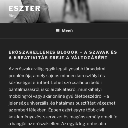
Tartalomhoz
ESZTER
Blog
Menü
ERŐSZAKELLENES BLOGOK – A SZAVAK ÉS
A KREATIVITÁS EREJE A VÁLTOZÁSÉRT
Az erőszak a világ egyik legsúlyosabb társadalmi
problémája, amely sajnos minden korosztályt és
közösséget érinthet. Lehet szó családon belüli
bántalmazásról, iskolai zaklatásról, munkahelyi
mobbingról vagy akár online gyűlöletbeszédről – a
jelenség univerzális, és hatalmas pusztítást végezhet
az emberi lélekben. Éppen ezért egyre több civil
kezdeményezés, szervezet és magánszemély emeli fel
a hangját az erőszak ellen. Az egyik legfontosabb