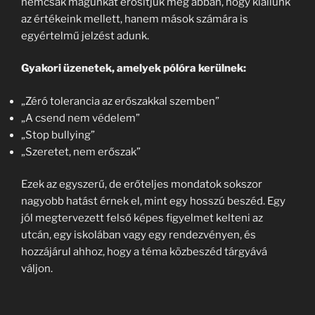
nemcsak magunkat erősítjük meg abban, hogy kiállunk
az értékeink mellett, hanem mások számára is
egyértelmű jelzést adunk.
Gyakori üzenetek, amelyek pólóra kerülnek:
„Zéró tolerancia az erőszakkal szemben”
„A csend nem védelem”
„Stop bullying”
„Szeretet, nem erőszak”
Ezek az egyszerű, de erőteljes mondatok sokszor
nagyobb hatást érnek el, mint egy hosszú beszéd. Egy
jól megtervezett felső képes figyelmet kelteni az
utcán, egy iskolában vagy egy rendezvényen, és
hozzájárul ahhoz, hogy a téma közbeszéd tárgyává
váljon.