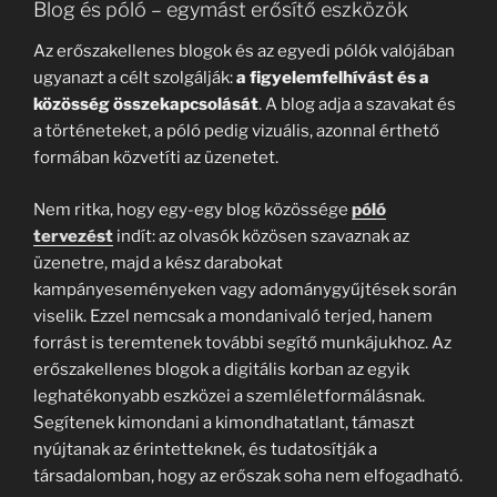
Blog és póló – egymást erősítő eszközök
Az erőszakellenes blogok és az egyedi pólók valójában
ugyanazt a célt szolgálják:
a figyelemfelhívást és a
közösség összekapcsolását
. A blog adja a szavakat és
a történeteket, a póló pedig vizuális, azonnal érthető
formában közvetíti az üzenetet.
Nem ritka, hogy egy-egy blog közössége
póló
tervezést
indít: az olvasók közösen szavaznak az
üzenetre, majd a kész darabokat
kampányeseményeken vagy adománygyűjtések során
viselik. Ezzel nemcsak a mondanivaló terjed, hanem
forrást is teremtenek további segítő munkájukhoz. Az
erőszakellenes blogok a digitális korban az egyik
leghatékonyabb eszközei a szemléletformálásnak.
Segítenek kimondani a kimondhatatlant, támaszt
nyújtanak az érintetteknek, és tudatosítják a
társadalomban, hogy az erőszak soha nem elfogadható.