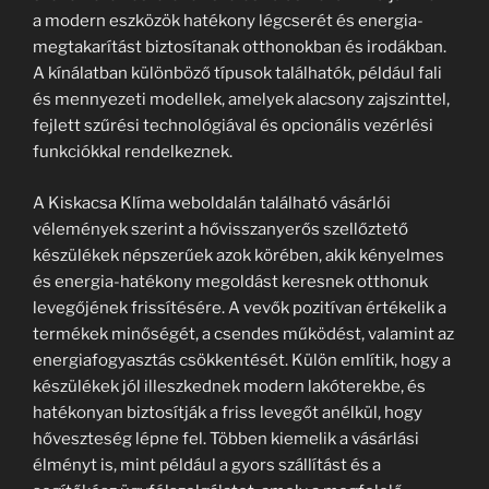
a modern eszközök hatékony légcserét és energia-
megtakarítást biztosítanak otthonokban és irodákban.
A kínálatban különböző típusok találhatók, például fali
és mennyezeti modellek, amelyek alacsony zajszinttel,
fejlett szűrési technológiával és opcionális vezérlési
funkciókkal rendelkeznek.
A Kiskacsa Klíma weboldalán található vásárlói
vélemények szerint a hővisszanyerős szellőztető
készülékek népszerűek azok körében, akik kényelmes
és energia-hatékony megoldást keresnek otthonuk
levegőjének frissítésére. A vevők pozitívan értékelik a
termékek minőségét, a csendes működést, valamint az
energiafogyasztás csökkentését. Külön említik, hogy a
készülékek jól illeszkednek modern lakóterekbe, és
hatékonyan biztosítják a friss levegőt anélkül, hogy
hőveszteség lépne fel. Többen kiemelik a vásárlási
élményt is, mint például a gyors szállítást és a