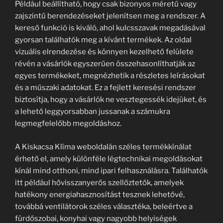
Például beállítható, hogy csak bizonyos méretű vagy
zajszintű berendezéseket jelenítsen meg a rendszer. A
kereső funkció is kiváló, ahol kulcsszavak megadásával
gyorsan találhatók meg a kívánt termékek. Az oldal
vizuális elrendezése és könnyen kezelhető felülete
révén a vásárlók egyszerűen összehasonlíthatják az
egyes termékeket, megnézhetik a részletes leírásokat
és a műszaki adatokat. Ez a fejlett keresési rendszer
biztosítja, hogy a vásárlók ne vesztegessék idejüket, és
a lehető leggyorsabban jussanak a számukra
legmegfelelőbb megoldáshoz.
A Kiskacsa Klíma weboldalán széles termékkínálat
érhető el, amely különféle légtechnikai megoldásokat
kínál mind otthoni, mind ipari felhasználásra. Találhatók
itt például hővisszanyerős szellőztetők, amelyek
hatékony energiahasznosítást tesznek lehetővé,
továbbá ventilátorok széles választéka, beleértve a
fürdőszobai, konyhai vagy nagyobb helyiségek