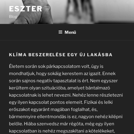
Tartalomhoz
ESZTER
Blog
Menü
KLÍMA BESZERELÉSE EGY ÚJ LAKÁSBA
Életem során sok párkapcsolatom volt, úgy is
mondhatjuk, hogy sokáig kerestem az igazit. Ennek
során sajnos negatív tapasztalat is ért. Nem egyszer
kerültem olyan szituációba, amelyet bántalmazó
kapcsolatnak is lehet nevezni. Nehéz lenne részletezni
egy ilyen kapcsolat pontos elemeit. Fizikai és lelki
erőszakot egyaránt magában foglalhat, és,
bármennyire ellentmondás is ez, nagyon nehéz kilépni
belőle. Hiába szenvedsz már régóta, még egy ilyen
kapcsolatban is nehéz megszakítani a kötelékeket,