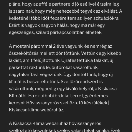
pláne, hogy az efféle partnereid jó eséllyel érzelmileg
is zsarolnak, hogy még nehezebbé tegyék az elválást. A
kelleténél több időt fecséreltem az ilyen szituációkra.
Ezért is vagyok nagyon hálás, hogy ma már egy
egészséges, szilárd párkapcsolatban élhetek.
A mostani párommal 2 éve vagyunk, és nemrég az
összeköltözés mellett döntöttünk. Vettünk egy kisebb
lakást, amit felújítottunk. Újrafestettük a falakat, új
parkettát raktunk le, bútorokat vásároltunk,
nagytakarítást végeztünk. Úgy döntöttünk, hogy új
klímát is beszereltetünk. Szellőzőrendszert is
vásároltunk, mégpedig egy kiváló helyről, a Kiskacsa
Klímától. Ha ez utóbbi érdekel, erre így érdemes
keresni: Hővisszanyerős szellőztető készülékek |
Kiskacsa klíma webáruház.
A Kiskacsa Klíma webáruház hővisszanyerős
szellőztető készülékek széles választékát kínálja. Ezek