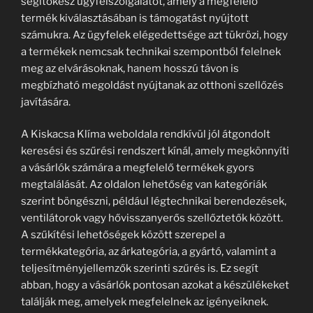
segítőkész ügyfélszolgálatot, amely a megfelelő
termék kiválasztásában is támogatást nyújtott
számukra. Az ügyfelek elégedettsége azt tükrözi, hogy
a termékek nemcsak technikai szempontból felelnek
meg az elvárásoknak, hanem hosszú távon is
megbízható megoldást nyújtanak az otthoni szellőzés
javítására.
A Kiskacsa Klíma weboldala rendkívül jól átgondolt
keresési és szűrési rendszert kínál, amely megkönnyíti
a vásárlók számára a megfelelő termékek gyors
megtalálását. Az oldalon lehetőség van kategóriák
szerint böngészni, például légtechnikai berendezések,
ventilátorok vagy hővisszanyerős szellőztetők között.
A szűkítési lehetőségek között szerepel a
termékkategória, az árkategória, a gyártó, valamint a
teljesítményjellemzők szerinti szűrés is. Ez segít
abban, hogy a vásárlók pontosan azokat a készülékeket
találják meg, amelyek megfelelnek az igényeiknek.