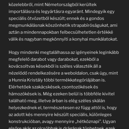
közelebbről, mint Németországból kerültek
importálásra és legyártásra egyaránt. Mindegyik egy
speciális ötvözetből készült; ennek és a gondos
megmunkálásnak köszönhetik strapabíróságukat, ami
aztán a mindennapokban felbecsülhetetlen értékké
válik és nagyban megkönnyíti a konyhai munkálatokat.
Hogy mindenki megtalálhassa az igényeinek leginkább
megfelelő darabot vagy darabokat, ezekből a
kovácsoltvas késekből is széles választék áll a
nézelődő rendelkezésére a weboldalon, csak úgy, mint
a Hunnia Kristály többi termékkategóriájában is.
Elérhetőek szakácskések, csontozókések és
hámozókések is. Még ezeken belül is többféle kivitel
található meg, illetve árban is elég széles skálán
helyezkednek el, természetesen ez függ attól is, hogy
az adott kés mennyire készült speciális, különleges
konstrukcióban, avagy mennyire „hétköznapi”. Ugyan
elsőre akár az olcsóbbak is drágának tűnhetnek, ezek