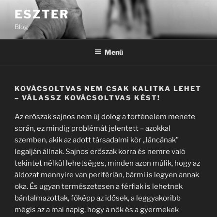
Tartalomhoz
ESZTER
Blog
Menü
KOVÁCSOLTVAS NEM CSAK KALITKA LEHET
– VÁLASSZ KOVÁCSOLTVAS KÉST!
Az erőszak sajnos nem új dolog a történelem menete
során, ez mindig problémát jelentett – azokkal
szemben, akik az adott társadalmi kör „láncának”
legalján állnak. Sajnos erőszak korra és nemre való
tekintet nélkül lehetséges, minden azon múlik, hogy az
áldozat mennyire van periférián, bármi is legyen annak
oka. És ugyan természetesen a férfiak is lehetnek
bántalmazottak, főképp az idősek, a leggyakoribb
mégis az a mai napig, hogy a nők és a gyermekek