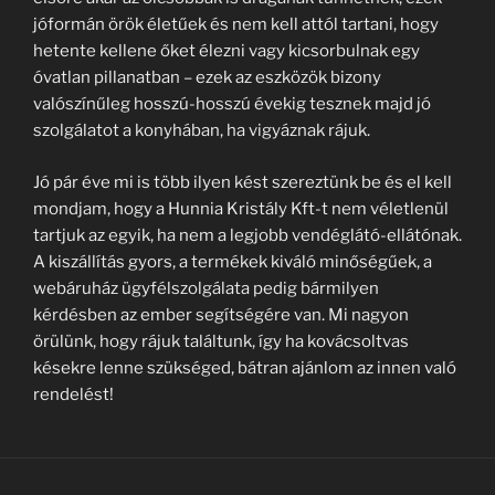
jóformán örök életűek és nem kell attól tartani, hogy
hetente kellene őket élezni vagy kicsorbulnak egy
óvatlan pillanatban – ezek az eszközök bizony
valószínűleg hosszú-hosszú évekig tesznek majd jó
szolgálatot a konyhában, ha vigyáznak rájuk.
Jó pár éve mi is több ilyen kést szereztünk be és el kell
mondjam, hogy a Hunnia Kristály Kft-t nem véletlenül
tartjuk az egyik, ha nem a legjobb vendéglátó-ellátónak.
A kiszállítás gyors, a termékek kiváló minőségűek, a
webáruház ügyfélszolgálata pedig bármilyen
kérdésben az ember segítségére van. Mi nagyon
örülünk, hogy rájuk találtunk, így ha kovácsoltvas
késekre lenne szükséged, bátran ajánlom az innen való
rendelést!