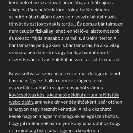
kerülnek ebbe az áldozati pozícióba, amiből sajnos
elképesztően nehéz kitörni; főleg, ha Stockholm-
szindrómába hajlóan észre sem veszi a bántalmazás
tényét és ezt jogosnak is tartja… És persze bántalmazni
nem csupán fizikailag lehet, ennél jóval alattomosabb
és sokszor fájdalmasabb a verbális, érzelmi terror. A
bántalmazás pedig akkor is bántalmazás, ha a külvilág
számára nem látszik és úgy tűnik, a bántalmazott
díszes kovácsoltvas-kalitkában van – az kalitka marad.
Kovácsoltvasat szerencsére ezer már dologra is lehet
használni, így ezt hallva nem kell rögvest erre
asszociálni – ebből a szuper anyagból számos
kovácsoltvas kés is kapható például a Hunnia Kristály
weboldalán
, aminek akár vendéglátósként, akár otthon
is nagyon nagy hasznát vehetjük! A náluk kapható
kések nagyon magas minőségűek és egészen biztos,
hogy jól működnek bármilyen konyhában: ahhoz, hogy
ez a minőség biztosítva legyen, a kések nem