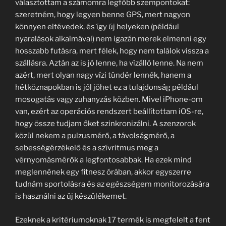
választottam a számomra legfőbb szempontokat:
szeretném, hogy legyen benne GPS, mert nagyon
könnyen eltévedek, és így új helyeken (például
nyaralások alkalmával) nem igazán merek elmenni egy
hosszabb futásra, mert félek, hogy nem találok vissza a
szállásra. Aztán az is jó lenne, ha vízálló lenne. Na nem
azért, mert olyan nagy vízi tündér lennék, hanem a
hétköznapokban is jól jöhet ez a tulajdonság például
mosogatás vagy zuhanyzás közben. Mivel iPhone-om
van, ezért az operációs rendszert beállítottam iOS-re,
hogy össze tudjam őket szinkronizálni. A szenzorok
közül nekem a pulzusmérő, a távolságmérő, a
sebességérzékelő és a szívritmus meg a
vérnyomásmérők a legfontosabbak. Ha ezek mind
meglennének egy fitnesz órában, akkor egyszerre
tudnám sportolásra és az egészségem monitorozására
is használni az új készülékemet.
Ezeknek a kritériumoknak 17 termék is megfelelt a fent