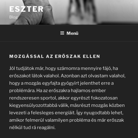
Tartalomhoz
ESZTER
Blog
Menü
MOZGÁSSAL AZ ERŐSZAK ELLEN
Jól tudjátok már, hogy számomra mennyire fájó, ha
erőszakot látok valahol. Azonban azt olvastam valahol,
hogy a mozgás egyfajta gyógyírt jelenthet erre a
problémára. Ha az erőszakra hajlamos ember
rendszeresen sportol, akkor egyrészt fokozatosan
kiegyensúlyozottabbá válik, másrészt mozgás közben
levezeti a felesleges energiáit. Így nyugodtabb lehet,
amikor felmerül valamilyen probléma és már erőszak
nélkül tud rá reagálni.