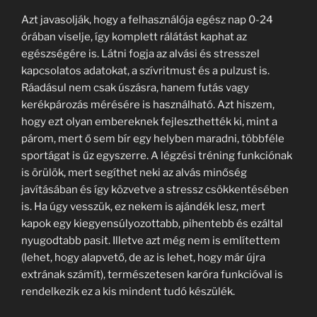
Azt javasolják, hogy a felhasználója egész nap 0-24
órában viselje, így komplett rálátást kaphat az
egészségére is. Látni fogja az alvási és stresszel
kapcsolatos adatokat, a szívritmust és a pulzust is.
Ráadásul nem csak úszásra, hanem futás vagy
kerékpározás mérésére is használható. Azt hiszem,
hogy ezt olyan embereknek fejleszthették ki, mint a
párom, mert ő sem bír egy helyben maradni, többféle
sportágat is űz egyszerre. A légzési tréning funkciónak
is örülök, mert segíthet neki az alvás minőség
javításában és így közvetve a stressz csökkentésében
is. Ha úgy vesszük, ez nekem is ajándék lesz, mert
kapok egy kiegyensúlyozottabb, pihentebb és ezáltal
nyugodtabb pasit. Illetve azt még nem is említettem
(lehet, hogy alapvető, de az is lehet, hogy már újra
extrának számít), természetesen karóra funkcióval is
rendelkezik ez a kis mindent tudó készülék.