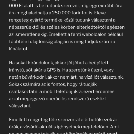
000 Ft alatt is be tudunk szerezni, míg egy extrább óra
ára meghaladhatja a 250 000 forintot is. Eleve
rengeteg gyártó terméke közül tudunk választani a
népszerűektől és széles körben elterjedtektől egészen
az ismeretlenekig. Emellett a fenti weboldalon például
többféle tulajdonság alapján is meg tudjuk szűrni a
kínálatot.
Ha sokat kirándulunk, akkor jól jöhet a beépített
iránytű, sőt akár a GPS is. Ha szeretünk úszni, vagy
netán búvárkodni, akkor nem árt, ha vízállót választunk.
Sokak számára az is fontos, hogy rá tudják
csatlakoztatni a mobil telefonjukra, ezért érdemes
azzal megegyező operációs rendszerű eszközt
választani.
Emellett rengeteg féle szenzorral elérhetők ezek az
órák, a vásárló aktuális igényeinek megfelelően. Ami