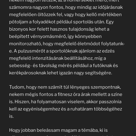
nekem nagyon tetszik, az a hőmérséklet mérő, mert
számomra nagyon fontos, hogy mindig az időjárásnak
megfelelően öltözzek fel, vagy hogy kellő mértékben
pótoljam a folyadékot például sportolás után. Egy
bizonyos kor felett hasznos tulajdonság lehet a
beépített vérnyomásmérő, így könnyebben
monitorozható, hogy megfelelő életmódot folytatunk-
e. A pulzusmérőt a sportolóknak ajánlom az edzés
megfelelő intenzitásának beállításához, míg a
sebesség- és távolság mérés például a futóknak és
kerékpárosoknak lehet igazán nagy segítségére.
Tudom, hogy nem számít túl lényeges szempontnak,
nekem mégis fontos a fitnesz óra árak mellett a színe
is. Hiszen, ha folyamatosan viselem, akkor passzolnia
kell az egyéniségemhez és a ruhatáram többségéhez
is.
Hogy jobban beleássam magam a témába, ki is