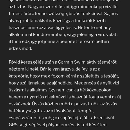
az biztos. Nagyon szeret úszni, így mindenképp vízálló
fitnesz órára lenne szüksége, úszás funkcióval. Sajnos
alvás problémákkal is küzd, így a funkciók között
hasznos lenne az alvás figyelés is. Hetente néhány
alkalommal konditeremben, vagy jelenleg a vírus alatt
itthon edz, így jól jönne a beépített erősítő beltéri
edzés mód.
Rövid keresgélés után a Garmin Swim aktivitásmérőt
néztem ki neki. Bár le van árazva, de így is az a
kategória, hogy meg fogom kérni a szüleit és a tesóját,
hogy szálljanak be az ajándékba. Medencés és nyílt vízi
úszásra is alkalmas, így nem csak a hétköznapokon,
hanem a nyaralás alkalmával is hasznát fogja venni az új
eszköznek. Úszás közben méri a pulzust, nézi az úszás
hatékonyságot, azaz a távolságot, tempót,
csapásszámot és még a csapás fajtáját is. Ezen kívül
GPS segítségével pályaelemzést is tud készíteni.