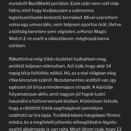
mutatott BestMarkt portálon. Ezek után nem volt más
hátra, mint hogy kiválasszam a számomra
legtetszetősebb kinézetű terméket. Mivel szerettem
volna egy univerzális, nem teljesen sportos órát, illetve
a költség keretem sem végtelen, a Honor Magic
Watch 2-re esett a választásom, méghozzá barna
színben.
Rákattintva még több részletet tudhattam meg,
amiktől teljesen elámultam. Azt írják, hogy akár 14
napig bírja feltöltés nélkül. Hű, ez a mai világban elég
ritka kincsnek számít. Rozsdamentes acélból van, így
egészen jól bírja a mindennapos strapát. A kijelzője
folyamatosan aktív, amit nagyon jól fogok tudni
használni a futóversenyek közben. Különösen tetszik,
hogy a rátöltött fotók segítségével személyre
szabható az óra lapja. Továbbá képes hangalapú fitnesz
módra, és a megfelelő pihenés elősegítésére légzés-
segítő alkalmazás is van rajta. Most látom csak, hogy 13