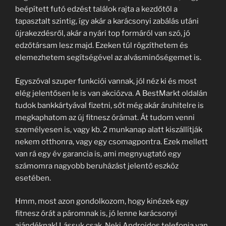
beépített futó edzést találok rajta a kezdőtől a
tapasztalt szintig, így akár a karácsonyi zabálás utáni
újrakezdésről, akár a nyári top formáról van szó, jó
edzőtársam lesz majd. Ezeken túl rögzíthetem és
elemezhetem segítségével az alvásminőségemet is.
Egyszóval szuper funkciói vannak, jól néz ki és most
elég jelentősen le is van akciózva. A BestMarkt oldalán
tudok bankkártyával fizetni, sőt még akár áruhitelre is
megkaphatom az új fitnesz órámat. Át tudom venni
személyesen is, vagy kb. 2 munkanap alatt kiszállítják
nekem otthonra, vagy egy csomagpontra. Ezek mellett
van rá egy év garancia is, ami megnyugtató egy
számomra nagyobb beruházást jelentő eszköz
esetében.
Hmm, most azon gondolkozom, hogy kinézek egy
fitnesz órát a páromnak is, jó lenne karácsonyi
ajándéknak! Lássuk csak. Neki Androidos telefonja van,