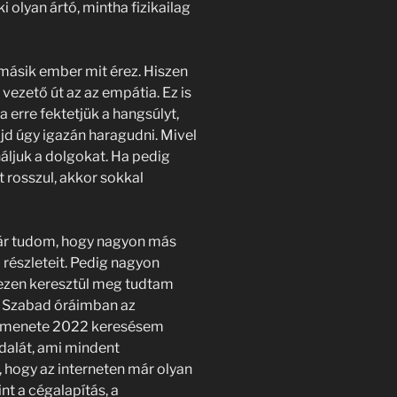
i olyan ártó, mintha fizikailag
 másik ember mit érez. Hiszen
vezető út az az empátia. Ez is
 erre fektetjük a hangsúlyt,
d úgy igazán haragudni. Mivel
áljuk a dolgokat. Ha pedig
 rosszul, akkor sokkal
Bár tudom, hogy nagyon más
részleteit. Pedig nagyon
 ezen keresztül meg tudtam
t. Szabad óráimban az
ás menete 2022 keresésem
dalát, ami mindent
hogy az interneten már olyan
nt a cégalapítás, a