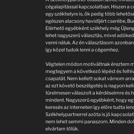
cégalapítással kapcsolatban. Hiszen a 
egy székhelyre is, ők pedig több lehetős
egészen alacsony havidíjért cserébe, Bu
Elérhető egyébként székhely még Újlengy
lehet nagyszerű választás, mivel adóke
venni náluk. Az én választásom azonban
így közel tudok lenni a cégemhez.
Végtelen módon motiváltnak éreztem m
megtegyem a következő lépést és felhí
csapatát. Nem kellett sokat várnom arra,
az ezt követő beszélgetés is nagyon kel
türelmesen válaszolt a kérdéseimre és h
mindent. Nagyszerű egyébként, hogy eg
keresés az interneten így előre tudta len
Székhelypartnerrel azóta is jó kapcsola
nem lehet semmi panaszom. Minden dolgo
elvártam tőlük.