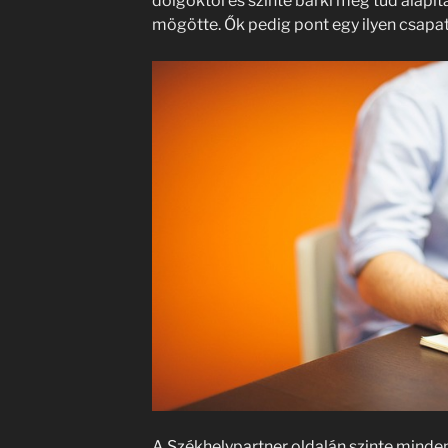
dolgoktól és szinte bárki meg tud alapíta
mögötte. Ők pedig pont egy ilyen csapa
A Székhelypartner oldalán szinte mindent