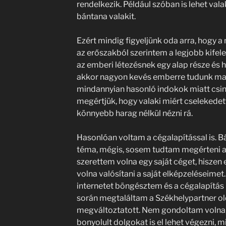
rendelkezik. Például szóban is lehet valak
bántana valakit.
Ezért mindig figyeljünk oda arra, hogy a
az erőszakból szerintem a legjobb kifele 
az emberi létezésnek egy alap része és ha
akkor nagyon kevés emberre tudunk maj
mindannyian hasonló indokok miatt csin
megértjük, hogy valaki miért cselekedett
könnyebb harag nélkül nézni rá.
Hasonlóan voltam a cégalapítással is. 
téma, mégis, sosem tudtam megérteni a 
szerettem volna egy saját céget, hiszen
volna valósítani a saját elképzeléseime
internetet böngésztem és a cégalapít
során megtaláltam a Székhelypartner ol
megváltoztatott. Nem gondoltam volna, 
bonyolult dolgokat is el lehet végezni, mi