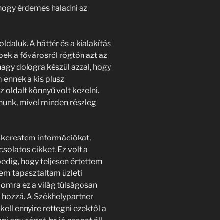
hogy érdemes haladni az
ldaluk. A háttér és a kialakítás
pek a fővárosról rögtön azt az
agy dologra készül azzal, hogy
 ennek a kis plusz
 oldalt könnyű volt kezelni.
nunk, mivel minden részleg
kerestem információkat,
solatos cikket. Ez volt a
dig, hogy teljesen értettem
sem tapasztaltam üzleti
omra ez a világ túlságosan
a hozzá. A Székhelypartner
l ennyire rettegni ezektől a