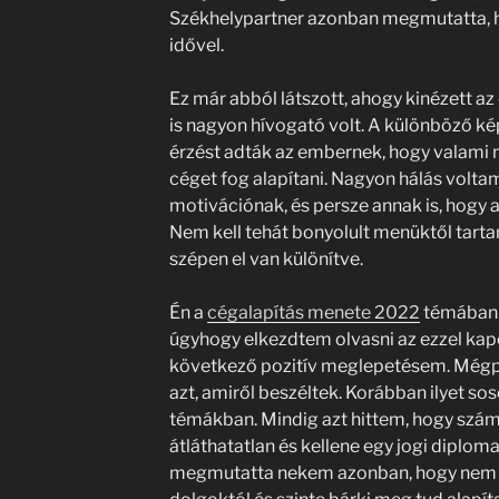
Székhelypartner azonban megmutatta, 
idővel.
Ez már abból látszott, ahogy kinézett az o
is nagyon hívogató volt. A különböző ké
érzést adták az embernek, hogy valami n
céget fog alapítani. Nagyon hálás voltam
motivációnak, és persze annak is, hogy az
Nem kell tehát bonyolult menüktől tarta
szépen el van különítve.
Én a
cégalapítás menete 2022
témában 
úgyhogy elkezdtem olvasni az ezzel kapc
következő pozitív meglepetésem. Mégpe
azt, amiről beszéltek. Korábban ilyet so
témákban. Mindig azt hittem, hogy szám
átláthatatlan és kellene egy jogi diplom
megmutatta nekem azonban, hogy nem kel