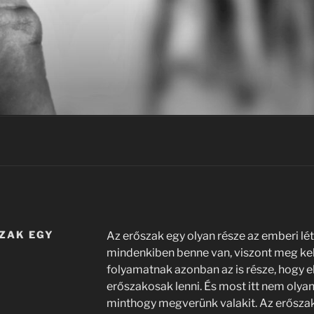
ZAK EGY
Az erőszak egy olyan része az emberi lé
mindenkiben benne van, viszont meg kell
folyamatnak azonban az is része, hogy e
erőszakosak lenni. És most itt nem olyan
minthogy megverünk valakit. Az erőszak