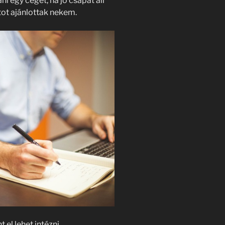
ni egy céget, ha jó csapat áll
tot ajánlottak nekem.
 el lehet intézni