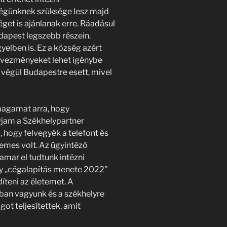
cégünknek szüksége lesz majd
éget is ajánlanak erre. Ráadásul
dapest legszebb részein.
elben is. Ez a község azért
dvezményeket lehet igénybe
 végül Budapestre esett, mivel
agamat arra, hogy
vjam a Székhelypartner
 hogy felvegyék a telefont és
lemes volt. Az ügyintéző
amar el tudtunk intézni
y „cégalapítás menete 2022”
díteni az életemet. A
tban vagyunk és a székhelyre
t teljesítettek, amit