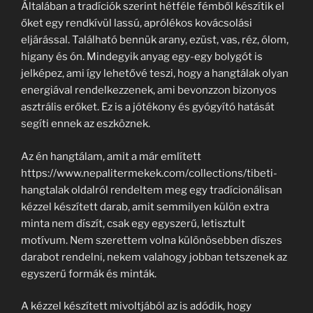
Általában a tradíciók szerint hétféle fémből készítik el
őket egy rendkívül lassú, aprólékos kovácsolási
eljárással. Található bennük arany, ezüst, vas, réz, ólom,
higany és ón. Mindegyik anyag egy-egy bolygót is
jelképez, ami így lehetővé teszi, hogy a hangtálak olyan
energiával rendelkezzenek, ami bevonzzon bizonyos
asztrális erőket. Ez is a jótékony és gyógyító hatását
segíti ennek az eszköznek.
Az én hangtálam, amit a már említett
https://www.nepalitermekek.com/collections/tibeti-
hangtalak oldalról rendeltem meg egy tradícionálisan
kézzel készített darab, amit semmilyen külön extra
minta nem díszít, csak egy egyszerű, letisztult
motívum. Nem szerettem volna különösebben díszes
darabot rendelni, nekem valahogy jobban tetszenek az
egyszerű formák és minták.
A kézzel készített mivoltjából az is adódik, hogy