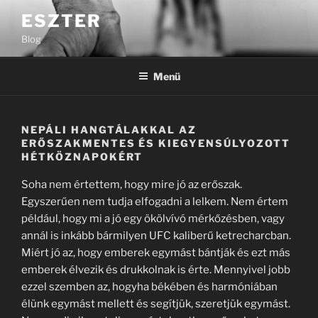
Tartalomhoz
ESZTER
Blog
Menü
NEPÁLI HANGTÁLAKKAL AZ
ERŐSZAKMENTES ÉS KIEGYENSÚLYOZOTT
HÉTKÖZNAPOKÉRT
Soha nem értettem, hogy mire jó az erőszak.
Egyszerűen nem tudja elfogadni a lelkem. Nem értem
például, hogy mi a jó egy ökölvívó mérkőzésben, vagy
annál is inkább bármilyen UFC kaliberű ketrecharcban.
Miért jó az, hogy emberek egymást bántják és ezt más
emberek élvezik és drukkolnak is érte. Mennyivel jobb
ezzel szemben az, hogyha békében és harmóniában
élünk egymást mellett és segítjük, szeretjük egymást.