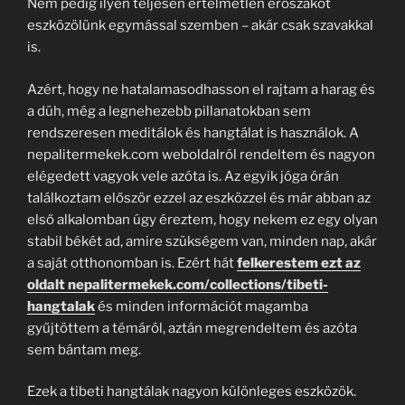
Nem pedig ilyen teljesen értelmetlen erőszakot
eszközölünk egymással szemben – akár csak szavakkal
is.
Azért, hogy ne hatalamasodhasson el rajtam a harag és
a düh, még a legnehezebb pillanatokban sem
rendszeresen meditálok és hangtálat is használok. A
nepalitermekek.com weboldalról rendeltem és nagyon
elégedett vagyok vele azóta is. Az egyik jóga órán
találkoztam először ezzel az eszközzel és már abban az
első alkalomban úgy éreztem, hogy nekem ez egy olyan
stabil békét ad, amire szükségem van, minden nap, akár
a saját otthonomban is. Ezért hát
felkerestem ezt az
oldalt nepalitermekek.com/collections/tibeti-
hangtalak
és minden információt magamba
gyűjtöttem a témáról, aztán megrendeltem és azóta
sem bántam meg.
Ezek a tibeti hangtálak nagyon különleges eszközök.