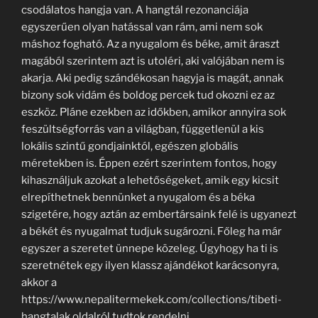
csodálatos hangja van. A hangtál rezonanciája
egyszerűen olyan hatással van rám, ami nem sok
máshoz fogható. Az a nyugalom és béke, amit áraszt
magából szerintem azt is utoléri, aki valójában nem is
akarja. Aki pedig szándékosan hagyja is magát, annak
bizony sok vidám és boldog percek tud okozni ez az
eszköz. Pláne ezekben az időkben, amikor annyira sok
feszültségforrás van a világban, függetlenül a kis
lokális szintű gondjainktól, egészen globális
méretekben is. Éppen ezért szerintem fontos, hogy
kihasználjuk azokat a lehetőségeket, amik egy kicsit
elrepíthetnek bennünket a nyugalom és a béka
szigetére, hogy aztán az embertársaink felé is ugyanezt
a békét és nyugalmat tudjuk sugározni. Főleg ha már
egyszer a szeretet ünnepe közeleg. Úgyhogy ha ti is
szeretnétek egy ilyen klassz ajándékot karácsonyra,
akkor a
https://www.nepalitermekek.com/collections/tibeti-
hangtalak oldalról tudtok rendelni.