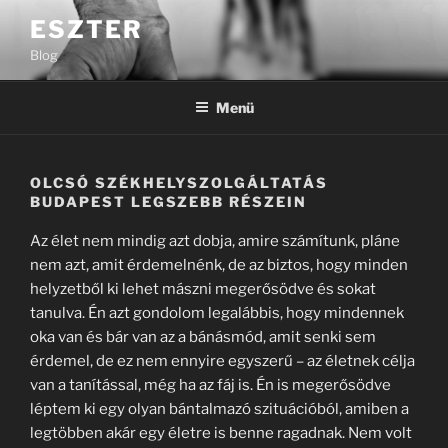
Tartalomhoz
ESZTER
Blog
Menü
OLCSÓ SZÉKHELYSZOLGÁLTATÁS
BUDAPEST LEGSZEBB RÉSZEIN
Az élet nem mindig azt dobja, amire számítunk, pláne
nem azt, amit érdemelnénk, de az biztos, hogy minden
helyzetből ki lehet mászni megerősödve és sokat
tanulva. Én azt gondolom legalábbis, hogy mindennek
oka van és bár van az a bánásmód, amit senki sem
érdemel, de ez nem ennyire egyszerű – az életnek célja
van a tanítással, még ha az fáj is. Én is megerősödve
léptem ki egy olyan bántalmazó szituációból, amiben a
legtöbben akár egy életre is benne ragadnak. Nem volt