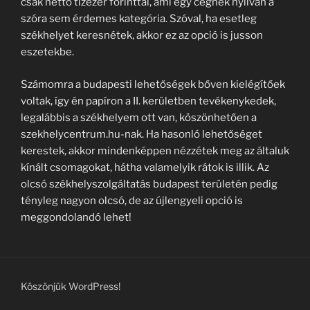
csak nettó tízezer forinttal, ami egy cégnek nyilván a
szóra sem érdemes kategória. Szóval, ha esetleg
székhelyet keresnétek, akkor ez az opció is jusson
eszetekbe.
Számomra a budapesti lehetőségek bőven kielégítőek
voltak, így én papíron a II. kerületben tevékenykedek,
legalábbis a székhelyem ott van, köszönhetően a
szekhelycentrum.hu-nak. Ha hasonló lehetőséget
kerestek, akkor mindenképpen nézzétek meg az általuk
kínált csomagokat, hátha valamelyik rátok is illik. Az
olcsó székhelyszolgáltatás budapest területén pedig
tényleg nagyon olcsó, de az újlengyeli opció is
meggondolandó lehet!
Köszönjük WordPress!