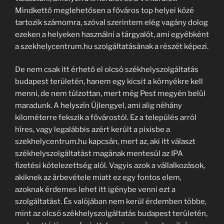
Mindkettő meglehetősen a főváros top helyei közé
tartozik számomra, szóval szerintem elég vagány dolog
ezeken a helyeken használni a tárgyalót, ami egyébként
a szekhelycentrum.hu szolgáltatásának a részét képezi.
De nem csak itt érhető el olcsó székhelyszolgáltatás
budapest területén, hanem egy kicsit a környékre kell
menni, de nem túlzottan, mert még Pest megyén belül
maradunk. A helyszín Újlengyel, ami alig néhány
kilométerre fekszik a fővárostól. Ez a település arról
híres, vagy legalábbis azért került a pixisbe a
szekhelycentrum.hu kapcsán, mert az, aki itt választ
székhelyszolgáltatást magának mentesül az IPA
fizetési kötelezettség alól. Vagyis azok a vállalkozások,
akiknek az árbevétele miatt ez egy fontos elem,
azoknak érdemes lehet itt igénybe venni ezt a
szolgáltatást. És valójában nem kerül érdemben többe,
mint az olcsó székhelyszolgáltatás budapest területén,