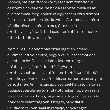
könnyű, mert az itthoni környezet nem feltétlenül
ösztönzi a nőket erre, de hála a szeretteimnek és az
akaratomnak, mégis sikerült legyőznöm ezt a démont
és sokkal erősebben újra kezdeni. Az utamat ezután a
vállalkozásom határozta meg és az
olcsó
székhelyszolgáltatás budapest
területén is ehhez az
úthoz tartozik szerencsére.
Nem áll a tulajdonomban olyan ingatlan, amely
alkalmas lett volna arra, hogy a vállalkozásomat oda
jelentsem be. De ekkor ismerkedtem meg a
székhelyszolgáltatás lehetőségével a
szekhelycentrum.hu által és nem hezitáltam túl soká
azon, hogy ez nekem való-e, hiszen ez pontosan engem
célzott meg. Ami magán az olcsó székhelyszolgáltatás
budapest területén túl mutatott nekem, az egyrészt a
lokáció, másrészt meg maga az elv, hogy milyen király,
hogy erre lehetőség van. Elvégre, hány fiatal
vállalkozónak van saját ingatlanja, ahová céget