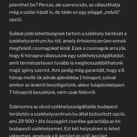
jelenthet be? Persze, aki szerencsés, az választhatja
még a szülei házát is, de talán ez egy eléggé „induló”
opció.
Sokkal jobb lehetőségnek tartom a székhely bérlését a
szekhelycentrum.hu-tól, amely értelemszerűen ennek
megfelelő csomagokat kínál. Ezek a csomagok arra jók,
hogy 6 hónapra válasszunk egy székhelyszolgáltatást,
amit természetesen tovább is meghosszabbíthatunk
majd, igény szerint. Ami pedig még garantált, hogy a 6
hónap mellé ők adnak ajándékba 1 hónapot, szóval
amikor az árakról beszélgetünk, akkor tulajdonképpen
7 hónapról beszélünk, nem csak félévről.
Számomra az olcsó székhelyszolgáltatás budapest
területén a szekhelycentrum.hu által biztosított opció,
ami 29 900 + áfa összegért cserébe garantálja az én
budapesti székhelyemet. Ezt két helyszínen is lehet
választani, amelyek a II. kerület és a VI. kerület.