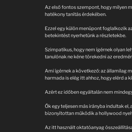
Az első fontos szempont, hogy milyen m
hatékony tanítás érdekében.
Ezzel egy külön menüpont foglalkozik az
betekintést nyerhetünk a részletekbe.
Szimpatikus, hogy nem ígérnek olyan leh
tanulónak ne kéne törekedni az eredmén
Ami ígérnek a következő: az államilag 
harmada is elég itt ahhoz, hogy elérd a 
Azért ez időben egyáltalán nem mindegy
Ők egy teljesen más irányba indultak el, a
bizonyítottan működik a hollywood nyel
Az itt használt oktatóanyag összeállítá