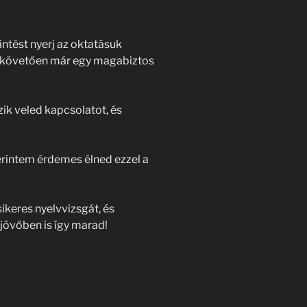
ntést nyerj az oktatásuk
 követően már egy magabiztos
ik veled kapcsolatot, és
rintem érdemes élned ezzel a
keres nyelvvizsgát, és
jövőben is így marad!