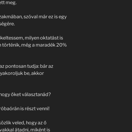
ett meg.
zakmában, szóval már ez is egy
sségére.
keltessem, milyen oktatást is
ten történik, még a maradék 20%
az pontosan tudja: bár az
gyakoroljuk be, akkor
 hogy őket választanád?
óbaórán is részt venni!
özlik veled, hogy az ő
akkal átadni, miként is