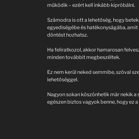
működik – ezért kell inkább kipróbálni.
Számodra is ott a lehetőség, hogy beteki
egyediségébe és hatékonyságába, amit
döntést hozhatsz.
Ha feliratkozol, akkor hamarosan felvesz
minden továbbit megbeszéltek.
Ez nem kerül neked semmibe, szóval sze
lehetőséggel.
Nagyon sokan köszönhetik már nekik a si
egészen biztos vagyok benne, hogy ez a 