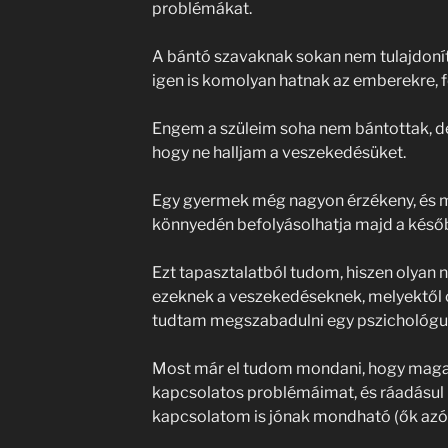
problémákat.
A bántó szavaknak sokan nem tulajdonít
igen is komolyan hatnak az emberekre, f
Engem a szüleim soha nem bántottak, de
hogy ne halljam a veszekedésüket.
Egy gyermek még nagyon érzékeny, és mi
könnyedén befolyásolhatja majd a későbbi
Ezt tapasztalatból tudom, hiszen olyan 
ezeknek a veszekedéseknek, melyektől
tudtam megszabadulni egy pszichológus
Most már el tudom mondani, hogy magab
kapcsolatos problémáimat, és ráadásul
kapcsolatom is jónak mondható (ők azót