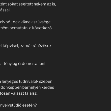
ént sokat segített nekem az is,
ással.
lvből, de akiknek szüksége
etném bemutatni a következő
et képvisel, ez már ránézésre
or tényleg érdemes a fenti
a lényeges tudnivalók szépen
lajdonképpen bármilyen kérdés
tosan választ találsz.
 nyelvstúdió esetén?