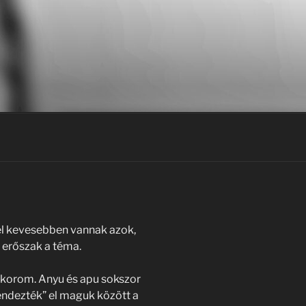
l kevesebben vannak azok,
i erőszak a téma.
kkorom. Anyu és apu sokszor
endezték” el maguk között a