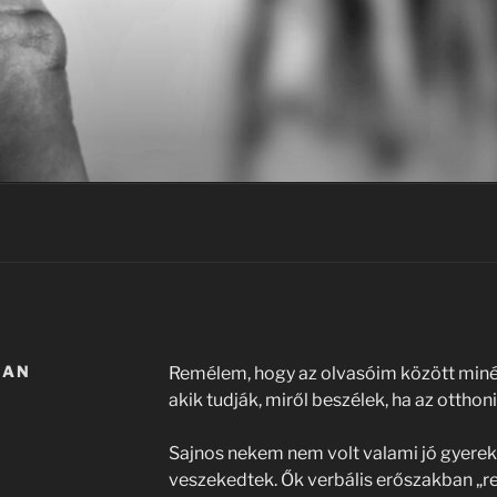
BAN
Remélem, hogy az olvasóim között miné
akik tudják, miről beszélek, ha az otthon
Sajnos nekem nem volt valami jó gyere
veszekedtek. Ők verbális erőszakban „r