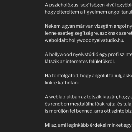
A pszichológusi segítségen kívül egyébk
hogy eltereltem a figyelmem angol tanul
Nekem ugyan már van vizsgám angol nye
lenne esetleg segítségre, azoknak szer
weboldalt: hollywoodnyelvstudio.hu.
A hollywood nyelvstúdió
egy profi szint
látszik az internetes felületükről.
Ha fontolgatod, hogy angolul tanulj, akk
linkre kattintani.
A weblapjukban az tetszik igazán, hogy 
és rendben megtalálhatóak rajta, és tu
is merüljön fel benned, arra ott szinte biz
Mi az, ami leginkább érdekel minket egy