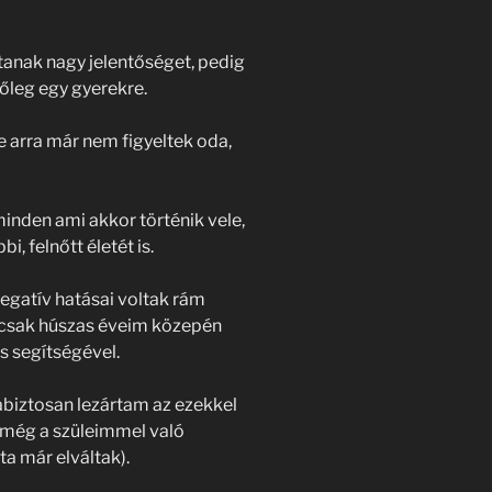
anak nagy jelentőséget, pedig
őleg egy gyerekre.
 arra már nem figyeltek oda,
nden ami akkor történik vele,
, felnőtt életét is.
negatív hatásai voltak rám
 csak húszas éveim közepén
 segítségével.
iztosan lezártam az ezekkel
 még a szüleimmel való
a már elváltak).