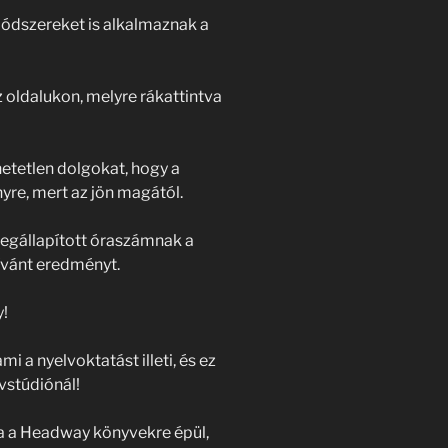
ódszereket is alkalmaznak a
 oldalukon, melyre rákattintva
etetlen dolgokat, hogy a
yre, mert az jön magától.
megállapított óraszámnak a
kívánt eredményt.
!
mi a nyelvoktatást illeti, és ez
vstúdiónál!
sa a Headway könyvekre épül,