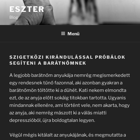
Tartalomhoz
ESZTER
Blog
Menü
SZIGETKÖZI KIRÁNDULÁSSAL PRÓBÁLOK
SEGÍTENI A BARÁTNŐMNEK
A legjobb barátnőm anyukája nemrég megismerkedett
egy rendesnek tűnő fazonnal, aki azonban gyakran a
barátnőmön töltötte ki a dühét. Kati nekem elmondta
ezt, de az anyja előtt sokáig titokban tartotta. Ugyanis
mindannak ellenére, ami történt vele, nem akarta, hogy
az anyja, aki nemrég mászott ki a válás miatti
depresszióból, újra boldogtalan legyen.
Végül mégis kitálalt az anyukájának, és megmutatta a