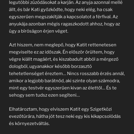
legutóbbi zúzódásokat a karján. Az anyja azonnal mellé
állt, és bár Kati győzködte, hogy neki elég, ha csak
egyszerűen megszakítják a kapcsolatot a férfival. Az
anyukája azonban mégis ragaszkodott ahhoz, hogy az
ügy a bíróságon érjen véget.
Azt hiszem, nem meglepő, hogy Katit rettenetesen
megviselte ez az időszak. Én először örültem, hogy
végre kiállt magáért, és kiszabadult abból a mérgező
dologból, ugyanakkor később borzasztó
tehetetlenséget éreztem… Nincs rosszabb érzés annál,
amikor a legjobb barátnőd, aki szinte olyan számodra,
mint egy testvér egyszerűen kivan az élettől… És te
sehogy sem tudsz ezen segíteni…
Elhatároztam, hogy elviszem Katit egy Szigetközi
evezőtúrára, hátha jót tesz neki egy kis kikapcsolódás
és környezetváltás.