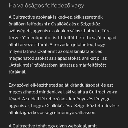
Ha valóságos felfedező vagy
A Cultractive azoknak is kedvez, akik szeretnék
önállóan felfedezni a Csallóköz és a Szigetköz
szépségeit, ugyanis az oldalon választhatod a „Túra
tervező” menüpontot is. Itt feltöltheted a saját magad
által tervezett túrát. A terveden jelölheted, hogy
milyen látnivalókat érint az oldal kínálatából, és
megadhatod azokat az alapadatokat, amiket pl. az
„Áttekintés” táblázatban láthatsz a már feltöltött
túráknál.
Egy szóval elkészítheted saját kirándulásodat, és ezt
megoszthatod mindenkivel, aki valaha a Cultractive-ra
téved. Az oldalt létrehozó kezdeményezés lényege
ugyanis az, hogy a Csallóköz és a Szigetköz felfedezése
általuk igazi közösségi élménnyé válhasson.
A Cultractive tehát egy olyan weboldal, amit