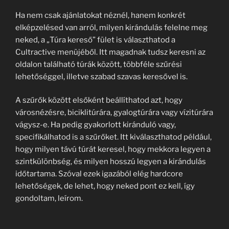
Ha nem csak ajánlatokat néznél, hanem konkrét
elképzelésed van arról, milyen kirándulás felelne meg
neked, a „Túra kereső” fület is választhatod a
Cultractive menüjéből. Itt magadnak tudsz keresni az
oldalon található túrák között, többféle szűrési
lehetőséggel, illetve szabad szavas keresővel is.
A szűrők között elsőként beállíthatod azt, hogy
városnézésre, biciklitúrára, gyalogtúrára vagy vízitúrára
vágysz-e. Ha pedig gyakorlott kiránduló vagy,
specifikálhatod is a szűrőket. Itt kiválaszthatod például,
hogy milyen távú túrát keresel, hogy mekkora legyen a
szintkülönbség, és milyen hosszú legyen a kirándulás
időtartama. Szóval ezek igazából elég hardcore
lehetőségek, de lehet, hogy neked pont ez kell, így
gondoltam, leírom.