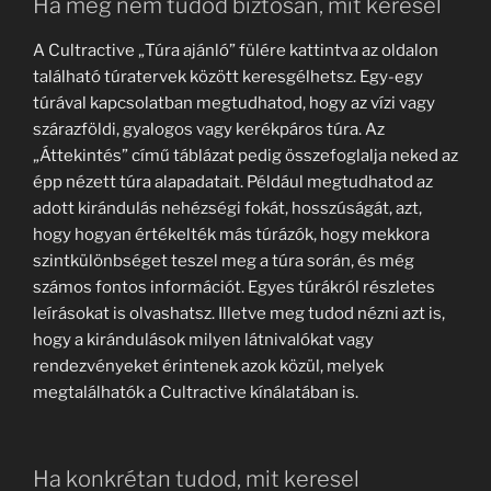
Ha még nem tudod biztosan, mit keresel
A Cultractive „Túra ajánló” fülére kattintva az oldalon
található túratervek között keresgélhetsz. Egy-egy
túrával kapcsolatban megtudhatod, hogy az vízi vagy
szárazföldi, gyalogos vagy kerékpáros túra. Az
„Áttekintés” című táblázat pedig összefoglalja neked az
épp nézett túra alapadatait. Például megtudhatod az
adott kirándulás nehézségi fokát, hosszúságát, azt,
hogy hogyan értékelték más túrázók, hogy mekkora
szintkülönbséget teszel meg a túra során, és még
számos fontos információt. Egyes túrákról részletes
leírásokat is olvashatsz. Illetve meg tudod nézni azt is,
hogy a kirándulások milyen látnivalókat vagy
rendezvényeket érintenek azok közül, melyek
megtalálhatók a Cultractive kínálatában is.
Ha konkrétan tudod, mit keresel