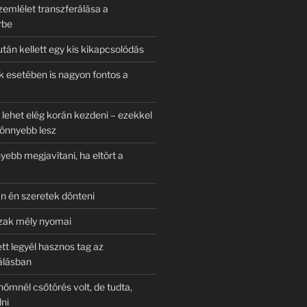
zemlélet transzferálása a
rbe
tán kellett egy kis kikapcsolódás
k esetében is nagyon fontos a
 lehet elég korán kezdeni – ezekkel
önnyebb lesz
yebb megjavítani, ha eltört a
án én szeretek dönteni
szak mély nyomai
tt legyél hasznos tag az
lásban
nőmnél csőtörés volt, de tudta,
lni