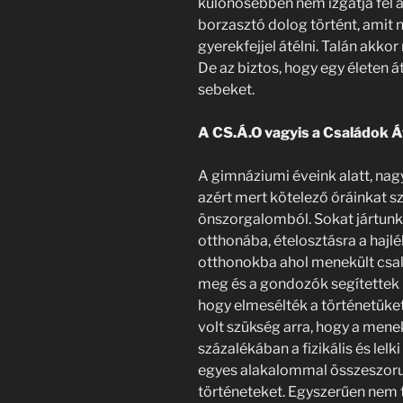
különösebben nem izgatja fel a
borzasztó dolog történt, amit n
gyerekfejjel átélni. Talán akko
De az biztos, hogy egy életen 
sebeket.
A CS.Á.O vagyis a Családok 
A gimnáziumi éveink alatt, na
azért mert kötelező óráinkat sz
önszorgalomból. Sokat jártunk
otthonába, ételosztásra a hajlé
otthonokba ahol menekült csal
meg és a gondozók segítettek n
hogy elmesélték a történetüket
volt szükség arra, hogy a mene
százalékában a fizikális és lel
egyes alakalommal összeszorul
történeteket. Egyszerűen nem t