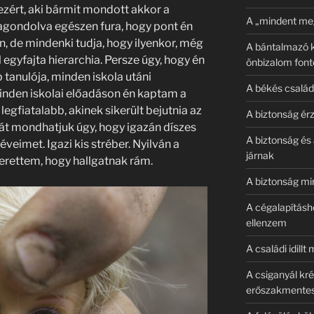
ezért, aki bármit mondott akkor a
A „mindent meg
szagondolva egészen fura, hogy pont én
n, de mindenki tudja, hogy ilyenkor, még
A bántalmazó k
 egyfajta hierarchia. Persze úgy, hogy én
önbizalom fon
 tanulója, minden iskola utáni
A békés családi
inden iskolai előadáson én kaptam a
egfiatalabb, akinek sikerült bejutnia az
A biztonság érz
át mondhatjuk úgy, hogy igazán díszes
A biztonság és
 éveimet. Igazi kis stréber. Nyilván a
járnak
zerettem, hogy hallgatnak rám.
A biztonság mi
A cégalapításh
ellenzem
A családi idillt
A csiganyál kr
erőszakmente