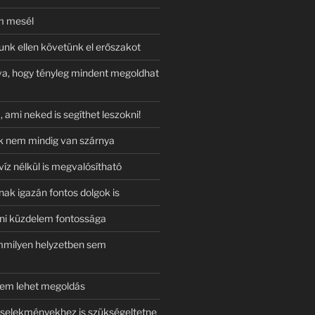
m mesél
k ellen követünk el erőszakot
va, hogy tényleg mindent megoldhat
, ami neked is segíthet leszokni!
k nem mindig van szárnya
íz nélkül is megvalósítható
nak igazán fontos dolgok is
eni küzdelem fontossága
mmilyen helyzetben sem
sem lehet megoldás
selekményekhez is szükségeltetne