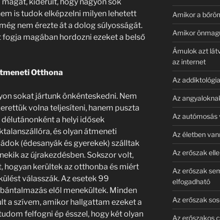
 magát, kiderült, hogy nagyon sok
em is tudok elképzelni milyen lehetett
Amikor a bőrö
r még nem érezte át a dolog súlyosságát.
Amikor önmagun
át fogja magában hordozni ezeket a belső
Ámulok azt lát
az internet
Átmeneti Otthona
Az addiktológia
gyon sokat jártunk önkénteskedni. Nem
Az angyalokna
erettük volna teljesíteni, hanem puszta
Az autómosás v
 délutánonként a helyi idősek
ktalanszállóra, és olyan átmeneti
Az életben van
ádok (édesanyák és gyerekek) szálltak
Az erőszak ell
ekik az újrakezdésben. Sokszor volt,
, hogyan kerültek az otthonba és miért
Az erőszak se
külést válasszák. Az esetek 99
elfogadható
ki bántalmazás elől menekültek. Minden
Az erőszak so
t a szívem, amikor hallgattam ezeket a
udom felfogni ép ésszel, hogy két olyan
Az erőszakos c