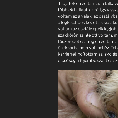
Tudjátok én voltam az a falkav
többiek hallgattak rá. Így vis
voltam ez a valaki az osztályba
a legkisebbek között is kialakul
voltam az osztály egyik legjobb
szakkörön szinte ott voltam, m
főszerepet és még én voltam a l
énekkarba nem volt nehéz. Teh
karrierrel indítottam az iskolás
dicsőség a fejembe szállt és s