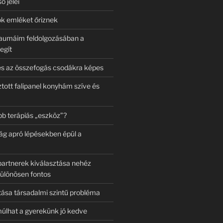
ő jelei
k emléket őriznek
raumáim feldolgozásában a
egít
és az összefogás csodákra képes
tott falipanel konyhám szíve és
bb terápiás „eszköz”?
g apró lépésekben épül a
artnerek kiválasztása nehéz
ülönösen fontos
tása társadalmi szintű probléma
múlhat a gyerekünk jó kedve