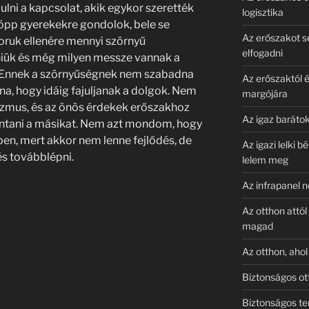
ulni a kapcsolat, akik egykor szerették
logisztika
öpp gyerekekre gondolok, bele se
Az erőszakot s
koruk ellenére mennyi szörnyű
elfogadni
niük és még milyen messze vannak a
l. Ennek a szörnyűségnek nem szabadna
Az erőszaktól é
na, hogy idáig fajuljanak a dolgok. Nem
margójára
zmus, és az önös érdekek erőszakhoz
Az igaz barátok
tani a másikat. Nem azt mondom, hogy
en, mert akkor nem lenne fejlődés, de
Az igazi lelki 
és továbblépni.
lelem meg
Az infrapanel 
Az otthon attól
magad
Az otthon, aho
Biztonságos ot
Biztonságos te