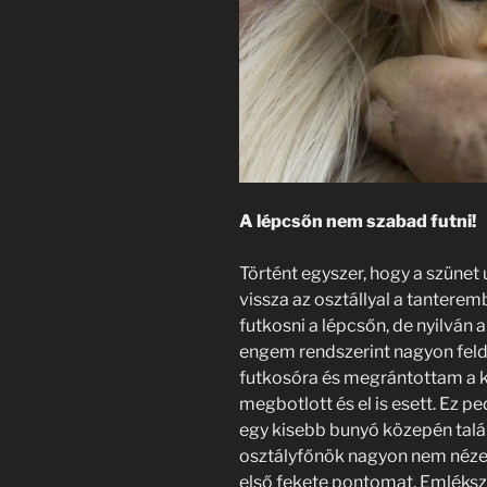
A lépcsőn nem szabad futni!
Történt egyszer, hogy a szüne
vissza az osztállyal a tanterem
futkosni a lépcsőn, de nyilván a
engem rendszerint nagyon feld
futkosóra és megrántottam a ka
megbotlott és el is esett. Ez pe
egy kisebb bunyó közepén tal
osztályfőnök nagyon nem néze
első fekete pontomat. Emléks