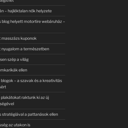
segíthet
n – hajléktalan nők helyzete
s blog helyett motortire webáruház –
tt masszázs kuponok
t nyugalom a természetben
en szép a világ
emkarikák ellen
blogok – a szavak és a kreativitás
sért
plakátokat raktunk ki az új
ségével
stratégiával a pattanások ellen
ség az utakon is