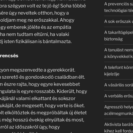
A prevenciós s
a szégyen volt ez te jó ég! Soha többé
technológiai té
ére úgy neveltek otthon, hogy a
l oldjam meg ne erőszakkal. Ahogy
A sok erőszak u
ogy emberek jóléte és az empátia
A takarítógépe
a nem tudtam eltűrni, ha valaki
biztonság
 isten fizikálisan is bántalmazta.
A tanulást nem
erencsés
a könyvekkel k
A telefont könn
gyon megszenvedte a gyerekkorát.
kijelzője
 szerető és gondoskodó családban élt.
m észre rajta, hogy egyre kevesebbet
A vásárlás sor
angulata is egyre rosszabb. Kiderült, hogy
A verbális erő
ájánál valami elkattant és sokszor
nyukáját, de megesett, hogy verte is őket.
Agresszió helye
t elköltöztek és megpróbáltak új életet
acélmegmunká
k még hosszú évekig elnyúltak és most,
Aktivista barát
arról az időszakról úgy, hogy
kihez kell fordu