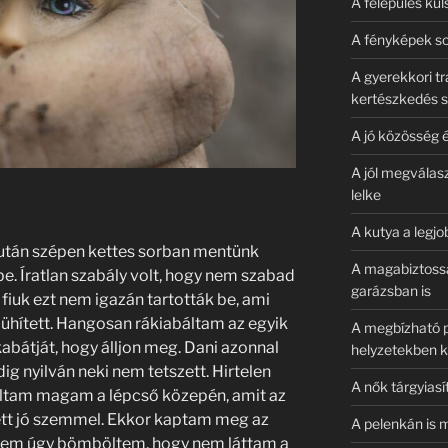
A felépülés küls
A fényképek so
A gyerekkori t
kertészkedés s
A jó közösség 
A jól megválasz
lelke
A kutya a legjo
t után szépen kettes sorban mentünk
A magabiztossá
be. Íratlan szabály volt, hogy nem szabad
garázsban is
 fiuk ezt nem igazán tartották be, ami
ühített. Hangosan rákiabáltam az egyik
A megbízható p
bátját, hogy álljon meg. Dani azonnal
helyzetekben k
dig nyilván neki nem tetszett. Hirtelen
A nők tárgyiasí
áltam magam a lépcső közepén, amit az
tt jó szemmel. Ekkor kaptam meg az
A pelenkán is 
zem úgy bömböltem, hogy nem láttam a