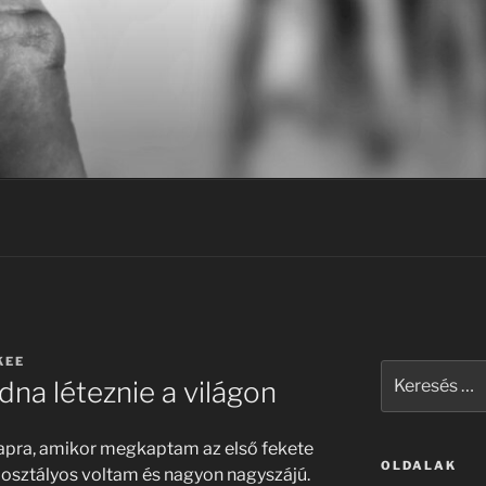
KEE
Keresés
na léteznie a világon
a
következő
kifejezésre:
apra, amikor megkaptam az első fekete
OLDALAK
osztályos voltam és nagyon nagyszájú.