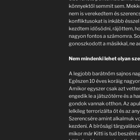
könnyektől semmit sem. Mekkor
nem is verekedtem és szerencs
konfliktusokat is inkább éssze
kezdtem idősödni, rájöttem, h
nagyon fontos a számomra. Soh
gonoszkodott a másikkal, ne adj
Nem mindenki lehet olyan sz
A legjobb barátnőm sajnos na
Egészen 10 éves koráig nagyon
Amikor egyszer csak azt vette
engedik le a játszótérre és a h
gondok vannak otthon. Az apuk
lelkileg terrorizálta őt és az a
Szerencsére amint alkalmuk vol
kezdeni. A bírósági tárgyaláso
mikor már Kitti is tud beszélni 