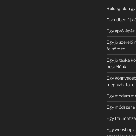
Boldogtalan gye
Csendben újraé
Egy apró lépés 
Egy jó szerelő 
felbérelte
Egy jó táska k
beszélünk
Egy könnyedebb
megbízható te
Egy modern meg
Egy módszer a 
Egy traumatizál
Egy webshop át