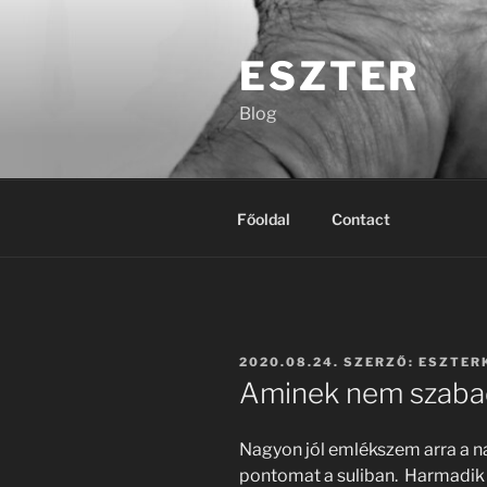
Tartalomhoz
ESZTER
Blog
Főoldal
Contact
BEKÜLDVE:
2020.08.24.
SZERZŐ:
ESZTER
Aminek nem szabad
Nagyon jól emlékszem arra a n
pontomat a suliban. Harmadik 