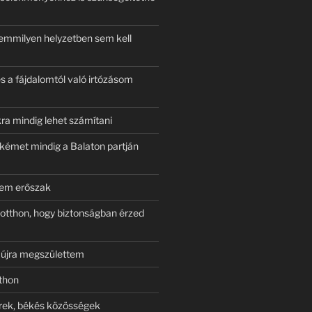
emmilyen helyzetben sem kell
s a fájdalomtól való irtózásom
ra mindig lehet számítani
békémet mindig a Balaton partján
nem erőszak
 otthon, hogy biztonságban érzed
l újra megszülettem
thon
rek, békés közösségek