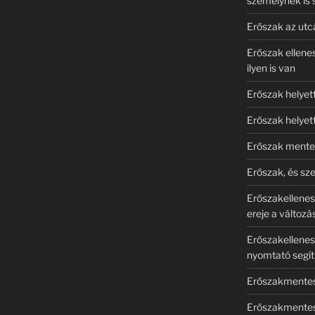
személynek is 
Erőszak az utcá
Erőszak ellene
ilyen is van
Erőszak helye
Erőszak helyet
Erőszak mentes
Erőszak, és sz
Erőszakellenes 
ereje a változá
Erőszakellenes 
nyomtató segít
Erőszakmentes 
Erőszakmentes