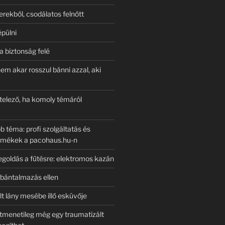
rekből, csodálatos felnőtt
pülni
a biztonság felé
nem akar rosszul bánni azzal, aki
ötelező, ha komoly témáról
 téma: profi szolgáltatás és
rmékek a pacohaus.hu-n
oldás a fűtésre: elektromos kazán
bántalmazás ellen
t lány mesébe illő esküvője
menetileg még egy traumatizált