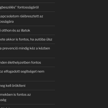
beszélés” fontosságáról
apcsolatom ráébresztett az
tosságára
 otthon és az illatok
ete akkor is fontos, ha autóba ülsz
 a prevenció mindig kéz a kézben
nden élethelyzetben fontos
oz elfogadott segítséget nem
 meg kell örökíteni
émekben is fontos az
sség